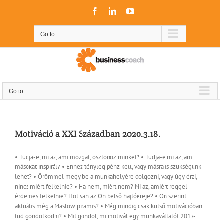
Skip
Facebook
LinkedIn
YouTube
to
content
Go to...
Go to...
Motiváció a XXI Században 2020.3.18.
• Tudja-e, mi az, ami mozgat, ösztönöz minket? • Tudja-e mi az, ami
másokat inspirál? • Ehhez tényleg pénz kell, vagy másra is szükségünk
lehet? • Örömmel megy be a munkahelyére dolgozni, vagy úgy érzi,
nincs miért felkelnie? • Ha nem, miért nem? Mi az, amiért reggel
érdemes felkelnie? Hol van az Ön belső hajtóereje? • Ön szerint
aktuális még a Maslow piramis? • Még mindig csak külső motivációban
tud gondolkodni? • Mit gondol, mi motivál egy munkavállalót 2017-