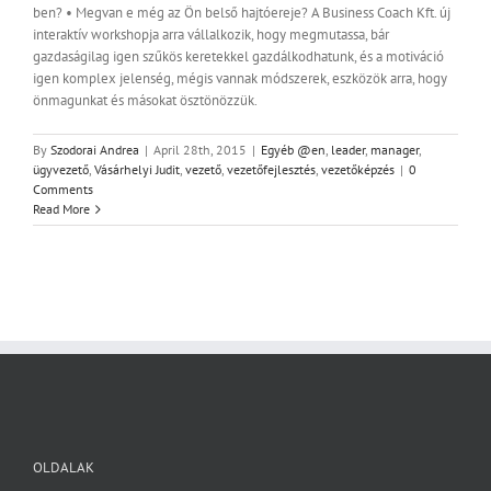
ben? • Megvan e még az Ön belső hajtóereje? A Business Coach Kft. új
interaktív workshopja arra vállalkozik, hogy megmutassa, bár
gazdaságilag igen szűkös keretekkel gazdálkodhatunk, és a motiváció
igen komplex jelenség, mégis vannak módszerek, eszközök arra, hogy
önmagunkat és másokat ösztönözzük.
By
Szodorai Andrea
|
April 28th, 2015
|
Egyéb @en
,
leader
,
manager
,
ügyvezető
,
Vásárhelyi Judit
,
vezető
,
vezetőfejlesztés
,
vezetőképzés
|
0
Comments
Read More
OLDALAK