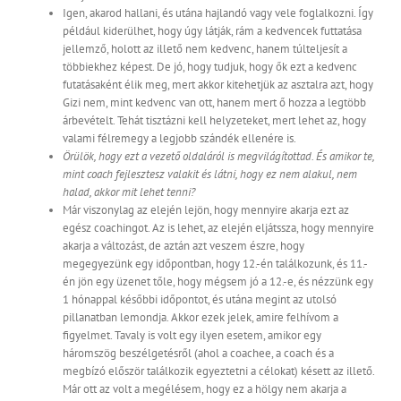
Igen, akarod hallani, és utána hajlandó vagy vele foglalkozni. Így
például kiderülhet, hogy úgy látják, rám a kedvencek futtatása
jellemző, holott az illető nem kedvenc, hanem túlteljesít a
többiekhez képest. De jó, hogy tudjuk, hogy ők ezt a kedvenc
futatásaként élik meg, mert akkor kitehetjük az asztalra azt, hogy
Gizi nem, mint kedvenc van ott, hanem mert ő hozza a legtöbb
árbevételt. Tehát tisztázni kell helyzeteket, mert lehet az, hogy
valami félremegy a legjobb szándék ellenére is.
Örülök, hogy ezt a vezető oldaláról is megvilágítottad. És amikor te,
mint coach fejlesztesz valakit és látni, hogy ez nem alakul, nem
halad, akkor mit lehet tenni?
Már viszonylag az elején lejön, hogy mennyire akarja ezt az
egész coachingot. Az is lehet, az elején eljátssza, hogy mennyire
akarja a változást, de aztán azt veszem észre, hogy
megegyezünk egy időpontban, hogy 12.-én találkozunk, és 11.-
én jön egy üzenet tőle, hogy mégsem jó a 12.-e, és nézzünk egy
1 hónappal későbbi időpontot, és utána megint az utolsó
pillanatban lemondja. Akkor ezek jelek, amire felhívom a
figyelmet. Tavaly is volt egy ilyen esetem, amikor egy
háromszög beszélgetésről (ahol a coachee, a coach és a
megbízó először találkozik egyeztetni a célokat) késett az illető.
Már ott az volt a megélésem, hogy ez a hölgy nem akarja a