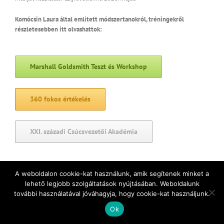
Komócsin Laura által említett módszertanokról, tréningekről
részletesebben itt olvashattok:
Marshall Goldsmith Teszt és Workshop
360 fokos értékelés
XXI. századi Csúcsvezetői Akadémia
A weboldalon cookie-kat használunk, amik segítenek minket a
By
Szodorai Andrea
|
June 2nd, 2020
|
Uncategorized
|
0 Comments
lehető legjobb szolgáltatások nyújtásában. Weboldalunk
további használatával jóváhagyja, hogy cookie-kat használjunk.
Ok