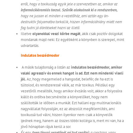
erről, hogy a toxikusság egyik jele a szervezetben az, amikor az
információáramlás torzul.
Szűrők alakulnak ki a rendszerben,
hogy ne jusson el minden a vezetőhöz, ami aztán egy ön-
destruktív folyamatba torkollik, hiszen információhiány miatt nem
fog tudni jó döntéseket hozni az illető.
Illetve
olyanokkal veszi körbe magát
, akik csak pozitív dolgokat
mondanak majd neki. Ez egyébként a könyvben is szerepel, mint
udvartartás.
Indulatos beszédmodor
A másik tulajdonság a listán az
indulatos beszédmodor,
amikor
valaki agresszív és ennek hangot is ad. Ezt nem mindenki viseli
jól.
Az, hogy megemeled a hangodat, belefér, de ha ezt is
túltolod, és rendszeressé válik, az már toxikus. Például egy
vezetőről mesélték, hogy amikor évzárás volt, akkor a folyosóra
kiállt és ordítva becsmérelte a könyvelőket, hogy nem
szállították le időben a munkát. Ezt hallani egy multinacionális
nagyvállalat folyosóján, ez az abszolút megfélemlítés, ami
toxikussá tud válni, hiszen ilyenkor nem csak a könyvelők
ijednek meg, hanem az összes többi kolléga is, mert mi van, ha a
jövő hónapban rájuk kerül a sor.
És egy i
lyen típusú vezetőnél mi tud segítni:
a coaching, vagy