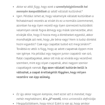
Akkor ez attól függ, hogy ezek a
személyiségjellemzők hol
mennyire kompatibilisek
az adott vállalati kultúrával?
Igen. Például lehet az, hogy valamelyik vállalati kultúrában a
felhatalmazó vezetés az elvárt és ez a normális üzemmenet,
azonban ha egy ilyen vezető egy ilyen szervezeti kultúrából
valamilyen oknál fogva átmegy egy másik szervezetbe, ahol
elvárják tőle, hogy ő hozza meg a döntéseket egyedül, akkor
mondhatják azt neki, hogy „de béna vagy! Nem is tudsz döntést
hozni egyedül? Csak egy csapattal tudod ezt megcsinálni?”.
Továbbá ez attól is függ, hogy az adott csapatnak éppen mire
van igénye. Ha például egy nagyon junior csapatról van szó,
fiatal csapattagokkal, akkor ott más az elvárás egy vezetővel
szemben, mint egy olyan csapatnál, ahol nagyon szenior
csapattagok vannak.
Egy azon vállalati kultúrán belül is
változhat, a csapat érettségétől függően, hogy milyen
vezetőre van épp szükség.
Ez így akkor nagyon komplex, mert ezzel azt is mondod, hogy
nehéz meghatározni,
ki a „jó” vezető,
nincs univerzális definíciója.
Meggyőződésem, hogy nincs! Ezért is van az, hogy amikor