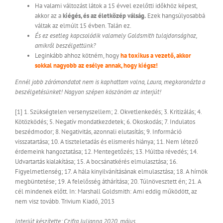
Ha valami változást látok a 15 évvel ezelőtti időkhöz képest,
akkor az a
kiégés, és az életközép válság.
Ezek hangsúlyosabbá
váltak az elmúlt 15 évben. Talán ez.
És ez esetleg kapcsolódik valamely Goldsmith tulajdonsághoz,
amikről beszélgettünk?
Leginkább ahhoz kötném, hogy
ha toxikus a vezető, akkor
sokkal nagyobb az esélye annak, hogy kiégsz!
Ennél jobb zárómondatot nem is kaphattam volna, Laura, megkoronázta a
beszélgetésünket! Nagyon szépen köszönöm az interjút!
[1] 1. Szükségtelen versenyszellem; 2. Okvetlenkedés; 3. Kritizálás; 4.
Kötözködés; 5. Negatív mondatkezdetek; 6. Okoskodás; 7. Indulatos
beszédmodor; 8. Negativitás, azonnali elutasítás; 9. Információ
visszatartása; 10. A tiszteletadás és elismerés hiánya; 11. Nem létező
érdemeink hangoztatása; 12. Mentegetőzés; 13. Múltba révedés; 14.
Udvartartás kialakítása; 15. A bocsánatkérés elmulasztása; 16.
Figyelmetlenség; 17. A hála kinyilvánításának elmulasztása; 18. A hírnök
megbüntetése; 19. A felelősség áthárítása; 20. Túlnövesztett én; 21. A
cél mindenek előtt. In: Marshall Goldsmith: Ami eddig működött, az
nem visz tovább. Trivium Kiadó, 2013
Interjút készítette: Czifra Julianna 2020. május