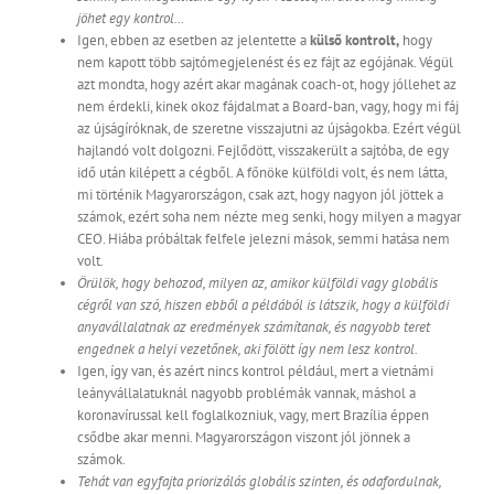
jöhet egy kontrol…
Igen, ebben az esetben az jelentette a
külső kontrolt,
hogy
nem kapott több sajtómegjelenést és ez fájt az egójának. Végül
azt mondta, hogy azért akar magának coach-ot, hogy jóllehet az
nem érdekli, kinek okoz fájdalmat a Board-ban, vagy, hogy mi fáj
az újságíróknak, de szeretne visszajutni az újságokba. Ezért végül
hajlandó volt dolgozni. Fejlődött, visszakerült a sajtóba, de egy
idő után kilépett a cégből. A főnöke külföldi volt, és nem látta,
mi történik Magyarországon, csak azt, hogy nagyon jól jöttek a
számok, ezért soha nem nézte meg senki, hogy milyen a magyar
CEO. Hiába próbáltak felfele jelezni mások, semmi hatása nem
volt.
Örülök, hogy behozod, milyen az, amikor külföldi vagy globális
cégről van szó, hiszen ebből a példából is látszik, hogy a külföldi
anyavállalatnak az eredmények számítanak, és nagyobb teret
engednek a helyi vezetőnek, aki fölött így nem lesz kontrol.
Igen, így van, és azért nincs kontrol például, mert a vietnámi
leányvállalatuknál nagyobb problémák vannak, máshol a
koronavírussal kell foglalkozniuk, vagy, mert Brazília éppen
csődbe akar menni. Magyarországon viszont jól jönnek a
számok.
Tehát van egyfajta priorizálás globális szinten, és odafordulnak,