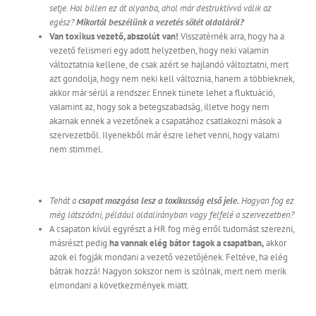
setje. Hol billen ez át olyanba, ahol már destruktívvá válik az
egész?
Mikortól beszélünk a vezetés sötét oldaláról?
Van toxikus vezető, abszolút van!
Visszatérnék arra, hogy ha a
vezető felismeri egy adott helyzetben, hogy neki valamin
változtatnia kellene, de csak azért se hajlandó változtatni, mert
azt gondolja, hogy nem neki kell változnia, hanem a többieknek,
akkor már sérül a rendszer. Ennek tünete lehet a fluktuáció,
valamint az, hogy sok a betegszabadság, illetve hogy nem
akarnak ennek a vezetőnek a csapatához csatlakozni mások a
szervezetből. Ilyenekből már észre lehet venni, hogy valami
nem stimmel.
Tehát a
csapat mozgása lesz a toxikusság első jele.
Hogyan fog ez
még látszódni, például oldalirányban vagy felfelé a szervezetben?
A csapaton kívül egyrészt a HR fog még erről tudomást szerezni,
másrészt pedig
ha vannak elég bátor tagok a csapatban,
akkor
azok el fogják mondani a vezető vezetőjének. Feltéve, ha elég
bátrak hozzá! Nagyon sokszor nem is szólnak, mert nem merik
elmondani a következmények miatt.