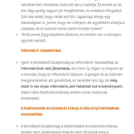
városban kell maradnia, mert ott van a családja. És ennek ez az
ára. Vagy pedig nagyon jól megfizetnek, és mindezt elfogadod.
Sok oka lehet, hogy valaki ezt tűri. Ugyanúgy ahogy egy
házasságban is: „lehet, hogy ver a férjem, de egyébként eltartja a
családot, és el tudunk menni síelni minden évben”.
Tehát annak függvényében döntünk, mi minden van a mérlegen
egymás mellett…
Információ visszatartása
Igen! A következő tulajdonság az információ visszatartása, az
információval való játszmázás
, ami nem új, régen is megvolt az
a mondás, hogy az információ hatalom. A google és az internet
megjelenésével azt gondoltuk, ez kevésbé lesz így, de
még
most is van olyan információ, ami hatalmat tud eredményezni.
Akkor válik diszfunkcionálissá, amikor ezzel zsarolnak
embereket.
A tiszteletadás és elismerés hiánya. A hála kinyilvánításának
elmulasztása
A következő tulajdonság a tiszteletadás és elismerés hiánya,
amikor nem jutalmazzuk meg és nem dicsérjük meg a