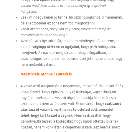
valami más? Mert mintha ez már személyiség-deficitnek
hangzana.
Ezek mindegyikénél jó lenne, ha pszichológushoz is mennének,
de a legtöbbnél ez soha nem fog megtörténni.
Tehát azt mondod, hogy van egy határ, amikor már terápiás
beavatkozásra lenne szükség?
Azoknál, akik így túltolják, majdnem mindegyiknél kellene, de
ez már
végképp sértené az egójukat,
hogy pszichológushoz
menjenek. A coach az még társadalmilag elfogadható, de
pszichológushoz menni már beismerését jelentené annak, hogy
nem működik valami.
Negativitás, azonnali elutasítás
A következő tulajdonság a negativitás, amikor például a kollégák
azzal jönnek, hogy építsünk egy új üzletágat, vagy csináljunk
egy új terméket, de a vezető rögtön elutasítja őket, már csak
azért is, mert nem az ő ötlete volt. És onnantól, hogy
csak azért
utasítasz el valamit, mert nem a te ötleted volt, onnantól
lehet, hogy kárt teszel a cégnek.
Nem csak azáltal, hogy
demotiválttá teszed a kollégákat, hogy újabb ötlettel jöjjenek
hozzád, hanem konkrétan a cégednek is kára lesz belőle, mert