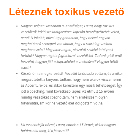
Léteznek toxikus vezetők
Nagyon szépen köszönöm a lehetőséget, Laura, hogy toxikus
vezetőkről íródó szakdolgozatom kapcsán beszélgethetek veled,
annál is inkább, mivel úgy gondolom, hogy neked nagyon
meghatározó szereped van abban, hogy a coaching szakma
meghonosodott Magyarországon, abszolút szaktekintélynek
tartalak! Nagyon régóta foglalkozol vezetőkkel. Tudunk picit arról
beszélni, hogyan jött a kapcsolatod a szakmával? Hogyan lettél
coach?
Köszönöm a megkeresést! Vezetői tanácsadó voltam, és amikor
megszületett a lányom, tudtam, hogy nem akarok visszamenni
az Accenture-be, és akkor kerestem egy másik lehetőséget. Így
jött a coaching, mint következő lépés. Az elmúlt 15 évben
mindig vezetőket coacholtam, nem emlékszem olyan
folyamatra, amikor ne vezetőkkel dolgoztam volna.
Ha esszenciáját nézed, Laura, ennek a 15 évnek, akkor hogyan
határoznád meg, ki a jó vezető?