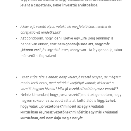
jelent a csapatának, akkor invesztál a változásba.
Akkor a jó vezető olyan valaki, aki megfelelő önismerettel és
önreflexióval rendelkezik?
Azt gondolom, hogy igen! Illetve egy „life long learning” is
benne van ebben, azaz
nem gondolja sose azt, hogy már
„készen van”
, és úgy tökéletes, ahogy van. Ha így gondolja, akkor
már sérülni fog valami.
Ha ez előfeltétele annak, hogy valaki jó vezető legyen, de mégsem
rendelkezik ezzel, mert például vakfoltjai vannak, akkor azt a
vezetőt hogyan hívnád?
Mi a jó vezető ellentéte: „rossz vezető”?
Nehéz kimondani, hogy „rossz vezető”, mert azt gondolom, hogy
nagyon sokszor ez az adott vállalati kultúrától is függ.
Lehet,
hogy valaki „jó vezetőnek” minősül az egyik vállalati
kultúrában és „rossz vezetőnek” minősítik egy másik vállalati
kultúrában, ami nem állja meg a helyét.