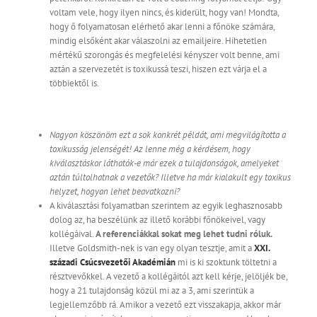
voltam vele, hogy ilyen nincs, és kiderült, hogy van! Mondta,
hogy ő folyamatosan elérhető akar lenni a főnöke számára,
mindig elsőként akar válaszolni az emailjeire. Hihetetlen
mértékű szorongás és megfelelési kényszer volt benne, ami
aztán a szervezetét is toxikussá teszi, hiszen ezt várja el a
többiektől is.
Nagyon köszönöm ezt a sok konkrét példát, ami megvilágította a
toxikusság jelenségét! Az lenne még a kérdésem, hogy
kiválasztáskor láthatók-e már ezek a tulajdonságok, amelyeket
aztán túltolhatnak a vezetők? Illetve ha már kialakult egy toxikus
helyzet, hogyan lehet beavatkozni?
A kiválasztási folyamatban szerintem az egyik leghasznosabb
dolog az, ha beszélünk az illető korábbi főnökeivel, vagy
kollégáival.
A referenciákkal sokat meg lehet tudni róluk.
Illetve Goldsmith-nek is van egy olyan tesztje, amit a
XXI.
századi Csúcsvezetői Akadémián
mi is ki szoktunk töltetni a
résztvevőkkel. A vezető a kollégáitól azt kell kérje, jelöljék be,
hogy a 21 tulajdonság közül mi az a 3, ami szerintük a
legjellemzőbb rá. Amikor a vezető ezt visszakapja, akkor már