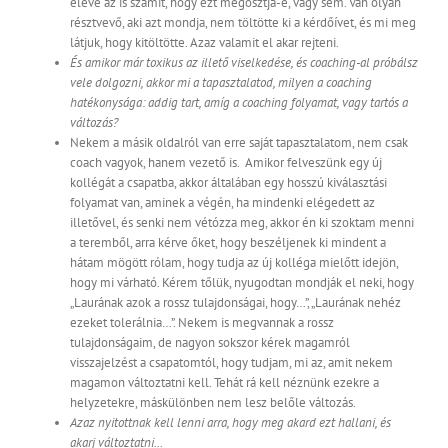
eleve az is számít, hogy ezt megosztja-e, vagy sem. Van olyan
résztvevő, aki azt mondja, nem töltötte ki a kérdőívet, és mi meg
látjuk, hogy kitöltötte. Azaz valamit el akar rejteni.
És amikor már toxikus az illető viselkedése, és coaching-al próbálsz
vele dolgozni, akkor mi a tapasztalatod, milyen a coaching
hatékonysága: addig tart, amíg a coaching folyamat, vagy tartós a
változás?
Nekem a másik oldalról van erre saját tapasztalatom, nem csak
coach vagyok, hanem vezető is. Amikor felveszünk egy új
kollégát a csapatba, akkor általában egy hosszú kiválasztási
folyamat van, aminek a végén, ha mindenki elégedett az
illetővel, és senki nem vétózza meg, akkor én ki szoktam menni
a teremből, arra kérve őket, hogy beszéljenek ki mindent a
hátam mögött rólam, hogy tudja az új kolléga mielőtt idejön,
hogy mi várható. Kérem tőlük, nyugodtan mondják el neki, hogy
„Laurának azok a rossz tulajdonságai, hogy…”, „Laurának nehéz
ezeket tolerálnia…”. Nekem is megvannak a rossz
tulajdonságaim, de nagyon sokszor kérek magamról
visszajelzést a csapatomtól, hogy tudjam, mi az, amit nekem
magamon változtatni kell. Tehát rá kell néznünk ezekre a
helyzetekre, máskülönben nem lesz belőle változás.
Azaz nyitottnak kell lenni arra, hogy meg akard ezt hallani, és
akarj változtatni…