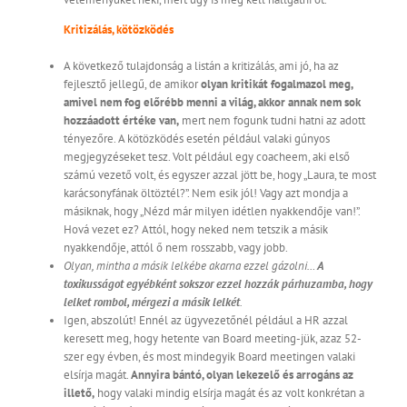
Kritizálás, kötözködés
A következő tulajdonság a listán a kritizálás, ami jó, ha az
fejlesztő jellegű, de amikor
olyan kritikát fogalmazol meg,
amivel nem fog előrébb menni a világ, akkor annak nem sok
hozzáadott értéke van,
mert nem fogunk tudni hatni az adott
tényezőre. A kötözködés esetén például valaki gúnyos
megjegyzéseket tesz. Volt például egy coacheem, aki első
számú vezető volt, és egyszer azzal jött be, hogy „Laura, te most
karácsonyfának öltöztél?”. Nem esik jól! Vagy azt mondja a
másiknak, hogy „Nézd már milyen idétlen nyakkendője van!”.
Hová vezet ez? Attól, hogy neked nem tetszik a másik
nyakkendője, attól ő nem rosszabb, vagy jobb.
Olyan, mintha a másik lelkébe akarna ezzel gázolni…
A
toxikusságot egyébként sokszor ezzel hozzák párhuzamba, hogy
lelket rombol, mérgezi a másik lelkét
.
Igen, abszolút! Ennél az ügyvezetőnél például a HR azzal
keresett meg, hogy hetente van Board meeting-jük, azaz 52-
szer egy évben, és most mindegyik Board meetingen valaki
elsírja magát.
Annyira bántó, olyan lekezelő és arrogáns az
illető,
hogy valaki mindig elsírja magát és az volt konkrétan a