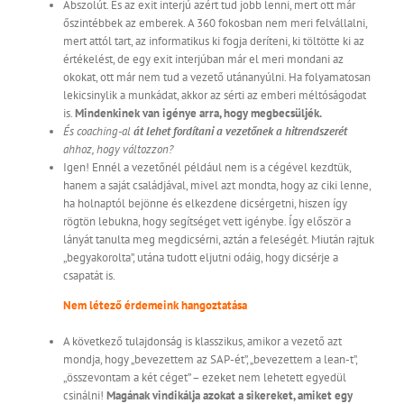
Abszolút. És az exit interjú azért tud jobb lenni, mert ott már
őszintébbek az emberek. A 360 fokosban nem meri felvállalni,
mert attól tart, az informatikus ki fogja deríteni, ki töltötte ki az
értékelést, de egy exit interjúban már el meri mondani az
okokat, ott már nem tud a vezető utánanyúlni. Ha folyamatosan
lekicsinylik a munkádat, akkor az sérti az emberi méltóságodat
is.
Mindenkinek van igénye arra, hogy megbecsüljék.
És coaching-al
át lehet fordítani a vezetőnek a hitrendszerét
ahhoz, hogy változzon?
Igen! Ennél a vezetőnél például nem is a cégével kezdtük,
hanem a saját családjával, mivel azt mondta, hogy az ciki lenne,
ha holnaptól bejönne és elkezdene dicsérgetni, hiszen így
rögtön lebukna, hogy segítséget vett igénybe. Így először a
lányát tanulta meg megdicsérni, aztán a feleségét. Miután rajtuk
„begyakorolta”, utána tudott eljutni odáig, hogy dicsérje a
csapatát is.
Nem létező érdemeink hangoztatása
A következő tulajdonság is klasszikus, amikor a vezető azt
mondja, hogy „bevezettem az SAP-ét”, „bevezettem a lean-t”,
„összevontam a két céget” – ezeket nem lehetett egyedül
csinálni!
Magának vindikálja azokat a sikereket, amiket egy