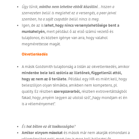
Úgy tűnik,
mintha nem lehetne ebből kiszállni
… hiszen a
szervezeten belül is meglehet ez a versengés, a peer-jeivel
szemben, ha a saját csapatán belül nincs is meg.
Igen, de az is
lehet, hogy nincs versenylehetősége bent a
munkahelyén,
mert például ő az első számú vezető és
tulajdonos, és közben igénye van arra, hogy valahol
megmérettesse magát.
Okvetlenkedés
A másik Goldsmith tulajdonság a listán az okvetlenkedés, amikor
mindenbe bele kell szólnia az illetőnek, függetlenül attól,
hogy az nem az ő területe.
Például egy HR-es miért kell, hogy
beleszóljon olyan témákba, amikben nem kompetens, pl.
quality. Ez részben
szerepzavarból,
részben extrovertáltságból
fakad, hogy „enyém legyen az utolsó szó”, „hagy mondjam el én
is a véleményemet”.
És
hol billen ez át toxikusságba
?
Amikor elnyom másokat
és mások már nem akarják elmondani a
véleményüket neki, mert úgy is meg kell hallgatni őt.