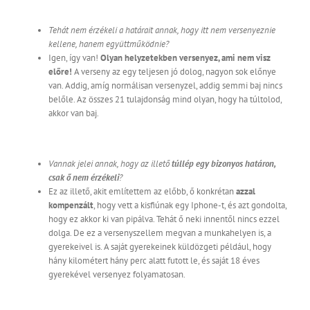
Tehát nem érzékeli a határait annak, hogy itt nem versenyeznie
kellene, hanem együttműködnie?
Igen, így van!
Olyan helyzetekben versenyez, ami nem visz
előre!
A verseny az egy teljesen jó dolog, nagyon sok előnye
van. Addig, amíg normálisan versenyzel, addig semmi baj nincs
belőle. Az összes 21 tulajdonság mind olyan, hogy ha túltolod,
akkor van baj.
Vannak jelei annak, hogy az illető
túllép egy bizonyos határon,
csak ő nem érzékeli
?
Ez az illető, akit említettem az előbb, ő konkrétan
azzal
kompenzált
, hogy vett a kisfiúnak egy Iphone-t, és azt gondolta,
hogy ez akkor ki van pipálva. Tehát ő neki innentől nincs ezzel
dolga. De ez a versenyszellem megvan a munkahelyen is, a
gyerekeivel is. A saját gyerekeinek küldözgeti például, hogy
hány kilométert hány perc alatt futott le, és saját 18 éves
gyerekével versenyez folyamatosan.