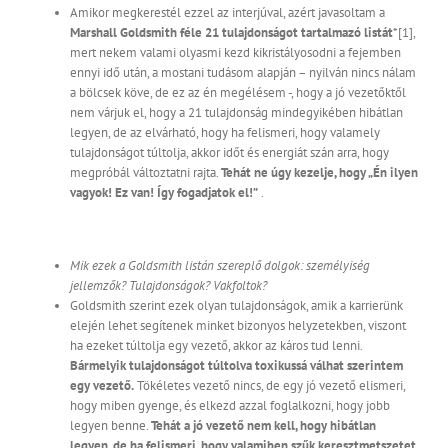
Amikor megkerestél ezzel az interjúval, azért javasoltam a
Marshall Goldsmith féle 21 tulajdonságot tartalmazó listát
­­*[1],
mert nekem valami olyasmi kezd kikristályosodni a fejemben
ennyi idő után, a mostani tudásom alapján – nyilván nincs nálam
a bölcsek köve, de ez az én megélésem -, hogy a jó vezetőktől
nem várjuk el, hogy a 21 tulajdonság mindegyikében hibátlan
legyen, de az elvárható, hogy ha felismeri, hogy valamely
tulajdonságot túltolja, akkor időt és energiát szán arra, hogy
megpróbál változtatni rajta.
Tehát ne úgy kezelje, hogy „Én ilyen
vagyok! Ez van! Így fogadjatok el!”
.
Mik ezek a Goldsmith listán szereplő dolgok: személyiség
jellemzők? Tulajdonságok? Vakfoltok?
Goldsmith szerint ezek olyan tulajdonságok, amik a karrierünk
elején lehet segítenek minket bizonyos helyzetekben, viszont
ha ezeket túltolja egy vezető, akkor az káros tud lenni.
Bármelyik tulajdonságot túltolva toxikussá válhat szerintem
egy vezető.
Tökéletes vezető nincs, de egy jó vezető elismeri,
hogy miben gyenge, és elkezd azzal foglalkozni, hogy jobb
legyen benne.
Tehát a jó vezető nem kell, hogy hibátlan
legyen, de ha felismeri, hogy valamiben szűk keresztmetszetet