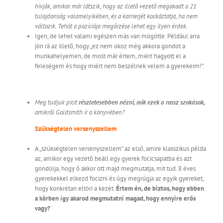
hívják, amikor már látszik, hogy az illető vezető megakadt a 21
tulajdonság valamelyikében, és a karrierjét kockáztatja, ha nem
változik. Tehát a pozíciója megőrzése lehet egy ilyen érdek.
Igen, de lehet valami egészen más van mögötte. Például arra
jön rá az illető, hogy „ez nem okoz még akkora gondot a
munkahelyemen, de most már értem, miért hagyott el a
feleségem és hogy miért nem beszélnek velem a gyerekeim!”.
Meg tudjuk picit
részletesebben nézni, mik ezek a rossz szokások,
amikről Goldsmith ír a könyvében?
Szükségtelen versenyszellem
A „szükségtelen versenyszellem” az első, amire klasszikus példa
az, amikor egy vezető beáll egy gyerek focicsapatba és azt
gondolja, hogy ő akkor ott majd megmutatja, mit tud. 8 éves
gyerekekkel elkezd focizni és úgy megrúgja az egyik gyereket,
hogy konkrétan eltöri a kezét.
Értem én, de biztos, hogy ebben
a körben így akarod megmutatni magad, hogy ennyire erős
vagy?