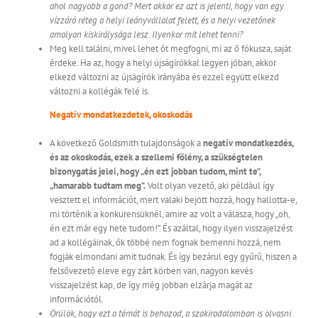
ahol nagyobb a gond? Mert akkor ez azt is jelenti, hogy van egy
vízzáró réteg a helyi leányvállalat felett, és a helyi vezetőnek
amolyan kiskirálysága lesz. Ilyenkor mit lehet tenni?
Meg kell találni, mivel lehet őt megfogni, mi az ő fókusza, saját
érdeke. Ha az, hogy a helyi újságírókkal legyen jóban, akkor
elkezd változni az újságírók irányába és ezzel együtt elkezd
változni a kollégák felé is.
Negatív mondatkezdetek, okoskodás
A következő Goldsmith tulajdonságok a
negatív mondatkezdés,
és az okoskodás, ezek a szellemi fölény, a szükségtelen
bizonygatás jelei, hogy „én ezt jobban tudom, mint te”,
„hamarabb tudtam meg”.
Volt olyan vezető, aki például így
vesztett el információt, mert valaki bejött hozzá, hogy hallotta-e,
mi történik a konkurensüknél, amire az volt a válasza, hogy „oh,
én ezt már egy hete tudom!”. És azáltal, hogy ilyen visszajelzést
ad a kollégáinak, ők többé nem fognak bemenni hozzá, nem
fogják elmondani amit tudnak. És így bezárul egy gyűrű, hiszen a
felsővezető eleve egy zárt körben van, nagyon kevés
visszajelzést kap, de így még jobban elzárja magát az
információtól.
Örülök, hogy ezt a témát is behozod, a szakirodalomban is olvasni