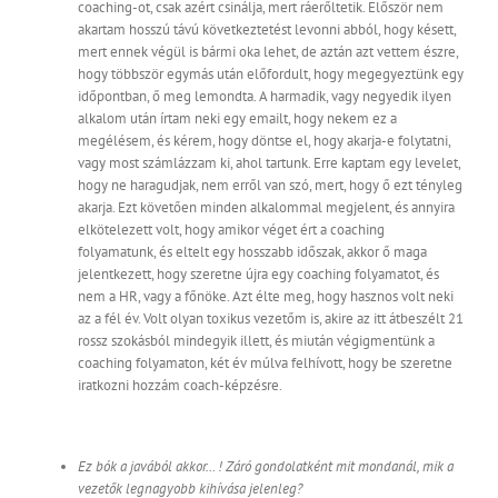
coaching-ot, csak azért csinálja, mert ráerőltetik. Először nem
akartam hosszú távú következtetést levonni abból, hogy késett,
mert ennek végül is bármi oka lehet, de aztán azt vettem észre,
hogy többször egymás után előfordult, hogy megegyeztünk egy
időpontban, ő meg lemondta. A harmadik, vagy negyedik ilyen
alkalom után írtam neki egy emailt, hogy nekem ez a
megélésem, és kérem, hogy döntse el, hogy akarja-e folytatni,
vagy most számlázzam ki, ahol tartunk. Erre kaptam egy levelet,
hogy ne haragudjak, nem erről van szó, mert, hogy ő ezt tényleg
akarja. Ezt követően minden alkalommal megjelent, és annyira
elkötelezett volt, hogy amikor véget ért a coaching
folyamatunk, és eltelt egy hosszabb időszak, akkor ő maga
jelentkezett, hogy szeretne újra egy coaching folyamatot, és
nem a HR, vagy a főnöke. Azt élte meg, hogy hasznos volt neki
az a fél év. Volt olyan toxikus vezetőm is, akire az itt átbeszélt 21
rossz szokásból mindegyik illett, és miután végigmentünk a
coaching folyamaton, két év múlva felhívott, hogy be szeretne
iratkozni hozzám coach-képzésre.
Ez bók a javából akkor… ! Záró gondolatként mit mondanál, mik a
vezetők legnagyobb kihívása jelenleg?