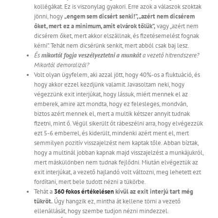
kollégákat. Ez is viszonylag gyakori. Erre azok a válaszok szoktak
jönni, hogy
„engem sem dicsért senki!”, „azért nem dicsérem
őket, mert ez a minimum, amit elvárok tőlük”,
vagy „azért nem
dicsérem őket, mert akkor elszállnak, és fizetésemelést fognak
kérni”. Tehát nem dicsérünk senkit, mert abból csak baj lesz.
És
mikortól fogja veszélyeztetni a munkát
a vezető hitrendszere?
Mikortól demoralizál?
Volt olyan ügyfelem, aki azzal jött, hogy 40%-os a fluktuáció, és
hogy akkor ezzel kezdjünk valamit. Javasoltam neki, hogy
végezzünk exit interjúkat, hogy lássuk, miért mennek el az
emberek, amire azt mondta, hogy ez felesleges, mondván,
biztos azért mennek el, mert a multik kétszer annyit tudnak
fizetni, mint ő. Végül sikerült őt rábeszélni arra, hogy elvégezzük
ezt 5-6 emberrel, és kiderült, mindenki azért ment el, mert
semmilyen pozitív visszajelzést nem kaptak tőle. Abban bíztak,
hogy a multinál jobban kapnak majd visszajelzést a munkájukról,
mert máskülönben nem tudnak fejlődni. Miután elvégeztük az
exit interjúkat, a vezető hajlandó volt változni, meg lehetett ezt
fordítani, mert bele tudott nézni a tükörbe.
Tehát a
360 fokos értékelésen
kívül az exit interjú tart még
tükröt.
Úgy hangzik ez, mintha át kellene törni a vezető
ellenállását, hogy szembe tudjon nézni mindezzel.