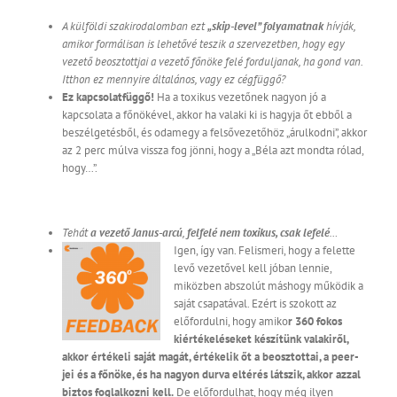
A külföldi szakirodalomban ezt
„skip-level” folyamatnak
hívják,
amikor formálisan is lehetővé teszik a szervezetben, hogy egy
vezető beosztottjai a vezető főnöke felé forduljanak, ha gond van.
Itthon ez mennyire általános, vagy ez cégfüggő?
Ez kapcsolatfüggő!
Ha a toxikus vezetőnek nagyon jó a
kapcsolata a főnökével, akkor ha valaki ki is hagyja őt ebből a
beszélgetésből, és odamegy a felsővezetőhöz „árulkodni”, akkor
az 2 perc múlva vissza fog jönni, hogy a „Béla azt mondta rólad,
hogy…”.
Tehát
a vezető Janus-arcú
,
felfelé nem toxikus, csak lefelé
…
Igen, így van. Felismeri, hogy a felette
levő vezetővel kell jóban lennie,
miközben abszolút máshogy működik a
saját csapatával. Ezért is szokott az
előfordulni, hogy amiko
r 360 fokos
kiértékeléseket készítünk valakiről,
akkor értékeli saját magát, értékelik őt a beosztottai, a peer-
jei és a főnöke, és ha nagyon durva eltérés látszik, akkor azzal
biztos foglalkozni kell.
De előfordulhat, hogy még ilyen