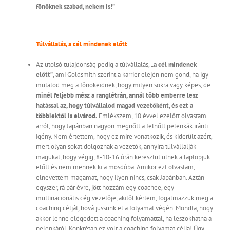
főnöknek szabad, nekem is!”
Túlvállalás, a cél mindenek előtt
Az utolsó tulajdonság pedig a túlvállalás,
„a cél mindenek
előtt”
, ami Goldsmith szerint a karrier elején nem gond, ha így
mutatod meg a főnökeidnek, hogy milyen sokra vagy képes, de
minél feljebb mész a ranglétrán, annál több emberre lesz
hatással az, hogy túlvállalod magad vezetőként, és ezt a
többiektől is elvárod.
Emlékszem, 10 évvel ezelőtt olvastam
arról, hogy Japánban nagyon megnőtt a felnőtt pelenkák iránti
igény. Nem értettem, hogy ez mire vonatkozik, és kiderült azért,
mert olyan sokat dolgoznak a vezetők, annyira túlvállalják
magukat, hogy végig, 8-10-16 órán keresztül ülnek a laptopjuk
előtt és nem mennek ki a mosdóba. Amikor ezt olvastam,
elnevettem magamat, hogy ilyen nincs, csak Japánban. Aztán
egyszer, rá pár évre, jött hozzám egy coachee, egy
multinacionális cég vezetője, akitől kértem, fogalmazzuk meg a
coaching célját, hová jussunk el a folyamat végén. Mondta, hogy
akkor lenne elégedett a coaching folyamattal, ha leszokhatna a
pelenkáról. Konkrétan ez volt a coaching folyamat célja! Úgy