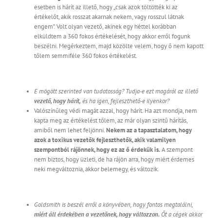
esetben is hárít az illető, hogy „csak azok töltötték ki az
értékelőt, akik rosszat akarnak nekem, vagy rosszul látnak
engem”. Volt olyan vezető, akinek egy héttel korábban
elküldtem a 360 fokos értékelését, hogy akkor erről fogunk
beszélni. Megérkeztem, majd közölte velem, hogy ő nem kapott
tőlem semmiféle 360 fokos értékelést.
E mögött szerinted van tudatosság? Tudja-e ezt magáról az illető
vezető, hogy hárít,
és ha igen, fejleszthető-e ilyenkor?
Valószínűleg védi magát azzal, hogy hárít. Ha azt mondja, nem
kapta meg az értékelést tőlem, az már olyan szintű hárítás,
amiből nem lehet feljönni.
Nekem az a tapasztalatom, hogy
azok a toxikus vezetők fejleszthetők, akik valamilyen
szempontból rájönnek, hogy ez az ő érdekük is.
A szempont
nem biztos, hogy üzleti, de ha rájön arra, hogy miért érdemes
neki megváltoznia, akkor belemegy, és változik.
Goldsmith is beszél erről a könyvében, hogy fontos megtalálni,
miért áll érdekében a vezetőnek, hogy változzon.
Őt a cégek akkor