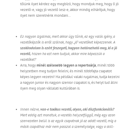
tőlünk ilyet kérdez egy megbízó, hogy mondjuk meg, hogy ő jó
vezető-e, vagy jó vezető lesz-e, akkor mindig elhárítjuk, hogy
ilyet nem szeretnénk mondani…
Ez nagyon izgalmas, mert akkor úgy tűnik, ez egy valós igény, a
vezetőképzők is erről szólnak, hogy „jó” vezetőket képezzenek. A
szakirodalom is ezért feszegeti, hogyan határozható meg, ki a jó
vezető,
hiszen ha ezt nem tudjuk, akkor mire képezzük a
vezetőket?
Arra, hogy
minél szélesebb legyen a repertoárja
, minél több
helyzetben meg tudjon felelni, és minél többfajta csapatot
képes legyen vezetni! Ha például valaki rugalmas, tudja kezelni
a nagyon junior és nagyon szenior csapatot is, és helyt tud állni
ilyen meg olyan vállalati kultúrában is.
Innen nézve,
van-e toxikus vezető, olyan, aki diszfunkcionális?
Mert eddig azt mondtuk, a vezetés helyzetfüggő, még egy azon
szervezeten belül is az egyik csapatnak jó az adott vezető, míg a
másik csapathoz már nem passzol a személyisége, vagy a skill-