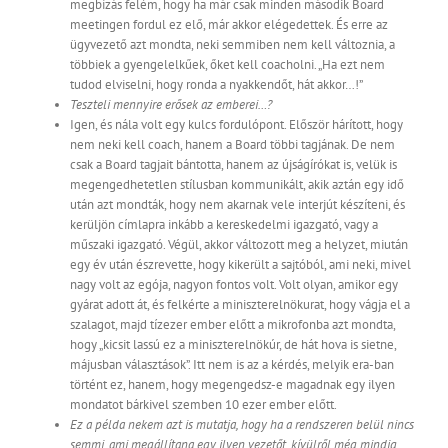
megbízás felém, hogy ha már csak minden második Board
meetingen fordul ez elő, már akkor elégedettek. És erre az
ügyvezető azt mondta, neki semmiben nem kell változnia, a
többiek a gyengelelkűek, őket kell coacholni. „Ha ezt nem
tudod elviselni, hogy ronda a nyakkendőt, hát akkor…!”
Teszteli mennyire erősek az emberei…?
Igen, és nála volt egy kulcs fordulópont. Először hárított, hogy
nem neki kell coach, hanem a Board többi tagjának. De nem
csak a Board tagjait bántotta, hanem az újságírókat is, velük is
megengedhetetlen stílusban kommunikált, akik aztán egy idő
után azt mondták, hogy nem akarnak vele interjút készíteni, és
kerüljön címlapra inkább a kereskedelmi igazgató, vagy a
műszaki igazgató. Végül, akkor változott meg a helyzet, miután
egy év után észrevette, hogy kikerült a sajtóból, ami neki, mivel
nagy volt az egója, nagyon fontos volt. Volt olyan, amikor egy
gyárat adott át, és felkérte a miniszterelnökurat, hogy vágja el a
szalagot, majd tízezer ember előtt a mikrofonba azt mondta,
hogy „kicsit lassú ez a miniszterelnökúr, de hát hova is sietne,
májusban választások”. Itt nem is az a kérdés, melyik era-ban
történt ez, hanem, hogy megengedsz-e magadnak egy ilyen
mondatot bárkivel szemben 10 ezer ember előtt.
Ez a példa nekem azt is mutatja, hogy ha a rendszeren belül nincs
semmi, ami megállítana egy ilyen vezetőt, kívülről még mindig