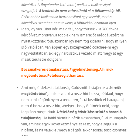
követőket is figyelembe kell venni, amikor a toxikusságot
vizsgáljuk.
A leaderhsip nem választható el a followership-től.
Ezért nehéz toxikusnak beazonosítani egy vezetőt, mert a
követőivel szemben nem toxikus, a többiekkel azonban igen.
Igen, így van. Őket kéri majd fel, hogy töltsék ki a 360 fokos
kérdőívet, mondván, a többiek nem ismerik őt eléggé, ezért ne
nyilatkozzanak róla, azonban így nem fog kiderülni, hogy milyen
is ő valójában. Van éppen egy középvezető coachee-m egy
nagyvállalatban, aki egy narcisztikus vezető miatt megy át egy
másik területre dolgozni.
Bocsánatkérés elmulasztása. Figyelmetlenség. A hírnök
megbüntetése. Felelősség áthárítása.
Ami még érdekes tulajdonság Goldsmith listáján az a
„hírnök
megbüntetése”
, amikor valaki a rossz hírt hozza, például, hogy
nem a mi cégünk nyert a tenderen, és rá kezdünk el haragudni,
mert ő hozta a rossz hírt, ahelyett, hogy örülnénk neki, hogy
legalább megtudtuk.
A felelősség áthárítása szintén hasonló
tulajdonság.
Ha bárki bármit hibázik a csapatban, újjal mutogatás
van, aminek egyik következménye az lesz, hogy elrejtjük a
hibákat, és ha valaki elmegy a cégtől, akkor sokkal több csontváz