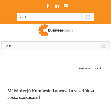
Skip
Facebook
LinkedIn
YouTube
to
content
Go to...
Go to...
Previous
Next
Mélyinterjú Komócsin Laurával a vezetők 21
rossz szokásáról