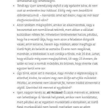
lemaradhat egy lehetőségről.
Tehát egy ilyen személyiség-deficit a cég egészére káros, és nem
csak az emberekre lesz hatással. Eddig még nem beszéltünk
időintervallumról – honnantól lehet ezt érezni, hogy ez már kezd
diszfunkcionálissá válni?
Azon szoktam meglepődni, amikor az alkalmazottak, vagy a
beosztottak ezt normálisnak tekintik, mert abban a vállalati
kultúrában nőttek fel. Hihetetlen történeteket hallok, például,
hogy ha a vezető látja, hogy nem azon a feladaton dolgozik
valaki, amin kellene, hanem egy másikon, akkor megfogja az
illető fejét, és beleüti az asztalba. És erre nem reagálnak,
mondván, a többiekkel is ezt csinálja a főnök, már 20 éve. Lehet,
hogy először még ezen meglepődnek, 18 vagy 23 évesen, de
aztán ez lesz a normál működés, és örülnek, hogy évente csak
egyszer kerül erre sor.
Úgy tűnik, ezzel azt is mondjuk, hogy mindez a végtelenségig is
eltarthat, kivéve, ha valami meg nem állítja ezt a féle működést.
Például, az emberek nem lázadnak fel, hanem inkább elmennek a
cégtől. Szerinted kik mennek el egyébként?
Igen, nagyon kevés az,
aki fellázad!
És azok mennek el, akiknek
van lehetősége rá. Vannak helyzetek, amikor nem kockáztatsz,
mert például ez az egyetlen munkáltató a környéken, az illető
fiatal munkavállaló nem beszél nyelveket, vagy az adott