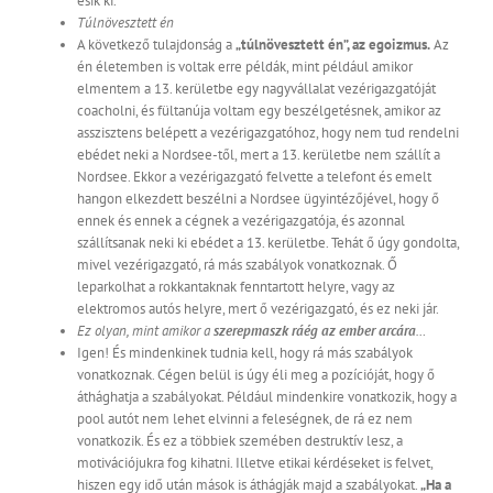
esik ki.
Túlnövesztett én
A következő tulajdonság a
„túlnövesztett én”, az egoizmus.
Az
én életemben is voltak erre példák, mint például amikor
elmentem a 13. kerületbe egy nagyvállalat vezérigazgatóját
coacholni, és fültanúja voltam egy beszélgetésnek, amikor az
asszisztens belépett a vezérigazgatóhoz, hogy nem tud rendelni
ebédet neki a Nordsee-től, mert a 13. kerületbe nem szállít a
Nordsee. Ekkor a vezérigazgató felvette a telefont és emelt
hangon elkezdett beszélni a Nordsee ügyintézőjével, hogy ő
ennek és ennek a cégnek a vezérigazgatója, és azonnal
szállítsanak neki ki ebédet a 13. kerületbe. Tehát ő úgy gondolta,
mivel vezérigazgató, rá más szabályok vonatkoznak. Ő
leparkolhat a rokkantaknak fenntartott helyre, vagy az
elektromos autós helyre, mert ő vezérigazgató, és ez neki jár.
Ez olyan, mint amikor a
szerepmaszk ráég az ember arcára
…
Igen! És mindenkinek tudnia kell, hogy rá más szabályok
vonatkoznak. Cégen belül is úgy éli meg a pozícióját, hogy ő
áthághatja a szabályokat. Például mindenkire vonatkozik, hogy a
pool autót nem lehet elvinni a feleségnek, de rá ez nem
vonatkozik. És ez a többiek szemében destruktív lesz, a
motivációjukra fog kihatni. Illetve etikai kérdéseket is felvet,
hiszen egy idő után mások is áthágják majd a szabályokat.
„Ha a