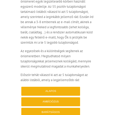
önismeret egyik legszélesebb körben használt
egyszerű modellje. Az 55 pozitív tulajdonságot
tartalmazó listából válaszd ki azt 5 tulajdonságot,
amely szerinted a leginkább jellemző rád. Ezután írd
be annak a 3-8 embernek az e-mail címét, akinek a
véleménye Neked a legfontosabb (lehet kolléga,
barát, családtag...) és a rendszer automatikusan küld
nekik egy felkérő e-mailt, hogy Ők is jelöljék be
szerintük mi a te 5 legjobb tulajdonságod.
Az egyezések és a különbségek segítenek az
önismeretben. Megtudhatod milyen
tulajdonságokkal jellemeznek kollégáid, mennyire
sikerül megmutatnod magadat a munkahelyeden.
Először tehát válaszd ki azt az 5 tulajdonságot az
alábbi listából, amely a legjellemzőbb rád:
ALAPOS
AMBÍCIÓZUS
BARÁTSÁGOS