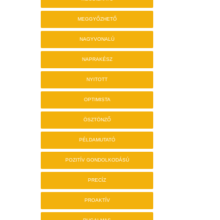
MEGGYŐZHETŐ
NAGYVONALÚ
NAPRAKÉSZ
NYITOTT
OPTIMISTA
ÖSZTÖNZŐ
PÉLDAMUTATÓ
POZITÍV GONDOLKODÁSÚ
PRECÍZ
PROAKTÍV