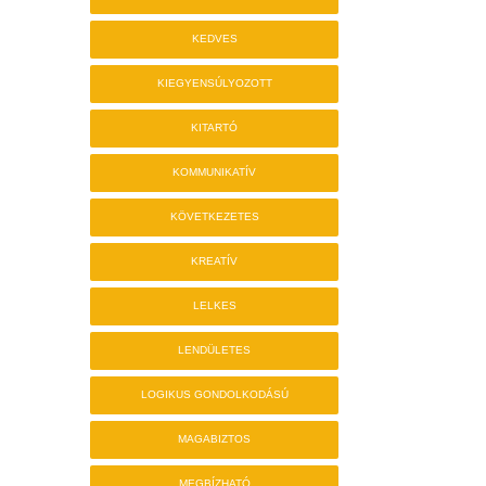
KEDVES
KIEGYENSÚLYOZOTT
KITARTÓ
KOMMUNIKATÍV
KÖVETKEZETES
KREATÍV
LELKES
LENDÜLETES
LOGIKUS GONDOLKODÁSÚ
MAGABIZTOS
MEGBÍZHATÓ