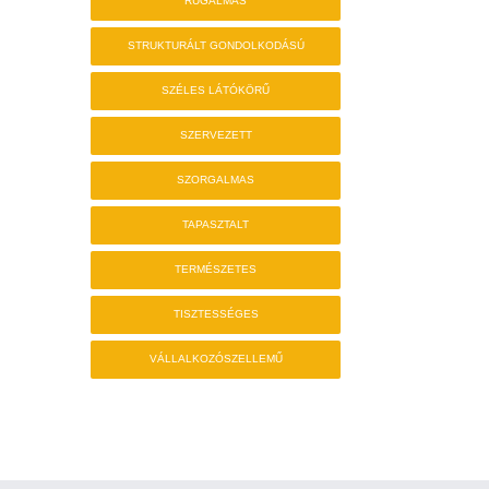
RUGALMAS
STRUKTURÁLT GONDOLKODÁSÚ
SZÉLES LÁTÓKÖRŰ
SZERVEZETT
SZORGALMAS
TAPASZTALT
TERMÉSZETES
TISZTESSÉGES
VÁLLALKOZÓSZELLEMŰ