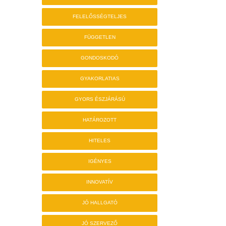
FELELŐSSÉGTELJES
FÜGGETLEN
GONDOSKODÓ
GYAKORLATIAS
GYORS ÉSZJÁRÁSÚ
HATÁROZOTT
HITELES
IGÉNYES
INNOVATÍV
JÓ HALLGATÓ
JÓ SZERVEZŐ