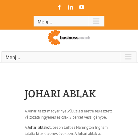
Kihagyás
Facebook
LinkedIn
YouTube
Menj...
Menj...
JOHARI ABLAK
A Johari teszt magyar nyelvű, üzleti életre fejlesztett
változata ingyenes és csak 5 percet vesz igénybe.
A
Johari ablakot
Joseph Luft és Harrington Ingham
találta ki az ötvenes években. A Johari ablak az