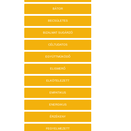
BÁTOR
BECSÜLETES
BIZALMAT SUGÁRZÓ
CÉLTUDATOS
EGYÜTTMÜKÖDŐ
ELISMERŐ
ELKÖTELEZETT
EMPATIKUS
ENERGIKUS
ÉRZÉKENY
FEGYELMEZETT