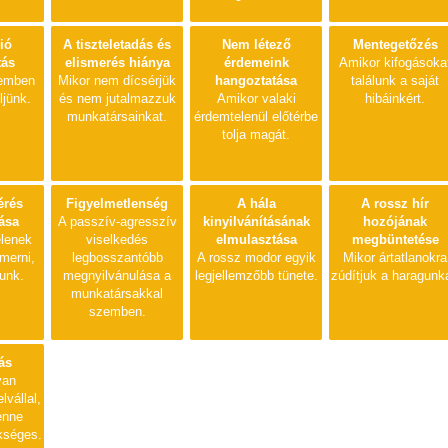
ió
A tiszteletadás és
Nem létező
Mentegetőzés
tás
elismerés hiánya
érdemeink
Amikor kifogásoka
emben
Mikor nem dícsérjük
hangoztatása
találunk a saját
ljünk.
és nem jutalmazzuk
Amikor valaki
hibáinkért.
munkatársainkat.
érdemtelenül előtérbe
tolja magát.
érés
Figyelmetlenség
A hála
A rossz hír
ása
A passzív-agresszív
kinyilvánításának
hozójának
elenek
viselkedés
elmulasztása
megbüntetése
merni,
legbosszantóbb
A rossz modor egyik
Mikor ártatlanokra
unk.
megnyilvánulása a
legjellemzőbb tünete.
zúdítjuk a haragunka
munkatársakkal
szemben.
ás
yan
lvállal,
enne
ükséges.