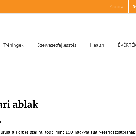
Kapcsolat
T
Tréningek
Szervezetfejlesztés
Health
ÉVÉRTÉ
ri ablak
ni
ruja a Forbes szerint, több mint 150 nagyvállalat vezérigazgatójának