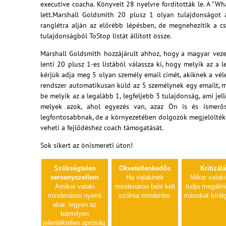
executive coacha. Könyveit 28 nyelvre fordították le. A "W
lett.Marshall Goldsmith 20 plusz 1 olyan tulajdonságot 
ranglétra alján az előrébb lépésben, de megnehezítik a c
tulajdonságból ToStop listát állított össze.
Marshall Goldsmith hozzájárult ahhoz, hogy a magyar veze
lenti 20 plusz 1-es listából válassza ki, hogy melyik az a
kérjük adja meg 5 olyan személy email címét, akiknek a vél
rendszer automatikusan küld az 5 személynek egy emailt, m
be melyik az a legalább 1, legfeljebb 3 tulajdonság, ami jel
melyek azok, ahol egyezés van, azaz Ön is és ismerő
legfontosabbnak, de a környezetében dolgozók megjelölték.
veheti a fejlődéshez coach támogatását.
Sok sikert az önismereti úton!
Szükségtelen
Okvetetlenkedős
Kritizál
versenyszellem
Ha valakinek
Mikor valak
Amikor valaki
mindenáron bele kell
tudja megálln
mindenáron nyerni
szólnia mindenbe.
másokat bírál
akar, legyen az
bármilyen
jelentéktelen apróság.