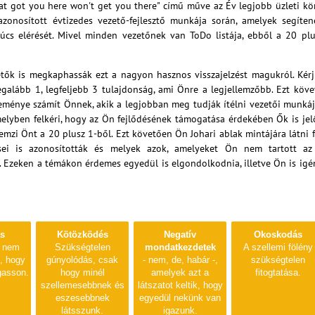
hat got you here won't get you there" című műve az Év legjobb üzleti k
azonosított évtizedes vezető-fejlesztő munkája során, amelyek segíte
súcs elérését. Mivel minden vezetőnek van ToDo listája, ebből a 20 pl
tők is megkaphassák ezt a nagyon hasznos visszajelzést magukról. Kér
 legalább 1, legfeljebb 3 tulajdonság, ami Önre a legjellemzőbb. Ezt köv
eménye számít Önnek, akik a legjobban meg tudják ítélni vezetői munkáj
elyben felkéri, hogy az Ön fejlődésének támogatása érdekében Ők is jel
lemzi Önt a 20 plusz 1-ből. Ezt követően Ön Johari ablak mintájára látni 
sei is azonosították és melyek azok, amelyeket Ön nem tartott az
 Ezeken a témákon érdemes egyedül is elgondolkodnia, illetve Ön is ig
ás
Kötözködés
Negatív
Okoskodás
i nem
Szükségtelen
mondatkezdetek
A szellemi fölény
i, hogy
gúnyolódás, csak
- nem, de, habár -,
szükségtelen
gasson.
hogy minél
amelyek azt a
fitogtatása.
szellemesebbnek és
látszatot keltik, hogy
eszesebbnek
egyedül nekünk van
látsszunk.
igazunk.