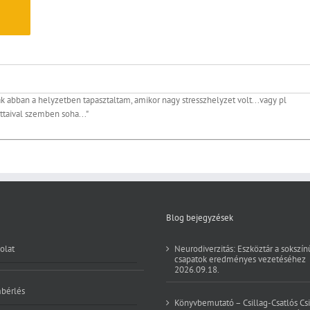
ak abban a helyzetben tapasztaltam, amikor nagy stresszhelyzet volt...vagy pl
ttaival szemben soha..."
Blog bejegyzések
olat
Neurodiverzitás: Eszköztár a sokszín
csapatok eredményes vezetéséhez
2026.09.18.
bérlés
Könyvbemutató – Csillag-Csatlós Csi