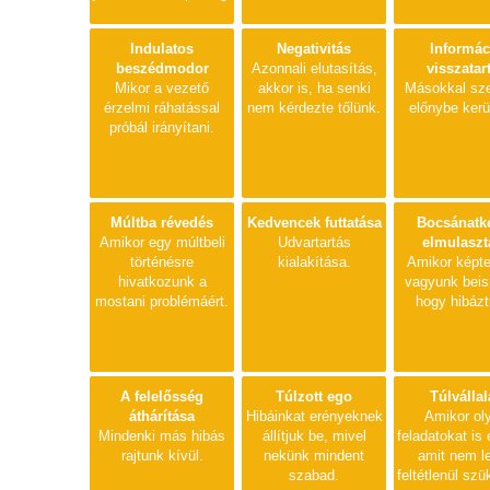
Indulatos
Negativitás
Informác
beszédmodor
Azonnali elutasítás,
visszatar
Mikor a vezető
akkor is, ha senki
Másokkal sz
érzelmi ráhatással
nem kérdezte tőlünk.
előnybe kerü
próbál irányítani.
Múltba révedés
Kedvencek futtatása
Bocsánatk
Amikor egy múltbeli
Udvartartás
elmulaszt
történésre
kialakítása.
Amikor képt
hivatkozunk a
vagyunk beis
mostani problémáért.
hogy hibázt
A felelősség
Túlzott ego
Túlvállal
áthárítása
Hibáinkat erényeknek
Amikor ol
Mindenki más hibás
állítjuk be, mivel
feladatokat is e
rajtunk kívül.
nekünk mindent
amit nem l
szabad.
feltétlenül sz