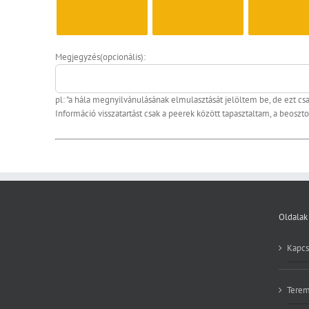
Megjegyzés(opcionális):
pl: "a hála megnyilvánulásának elmulasztását jelöltem be, de ezt cs
Információ visszatartást csak a peerek között tapasztaltam, a beoszto
Oldalak
Kapcs
Terem