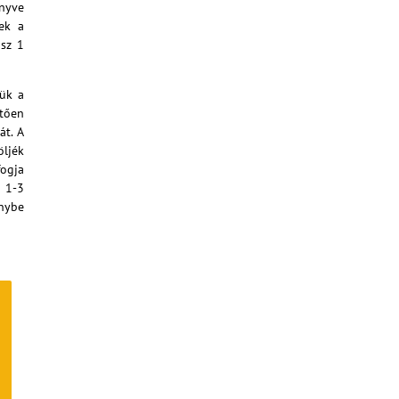
önyve
nek a
usz 1
jük a
etően
át. A
öljék
fogja
 1-3
énybe