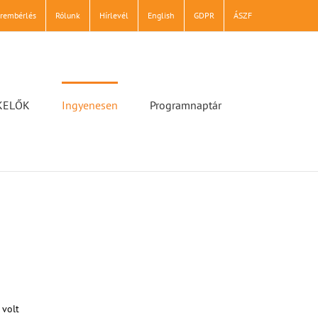
erembérlés
Rólunk
Hírlevél
English
GDPR
ÁSZF
KELŐK
Ingyenesen
Programnaptár
 volt