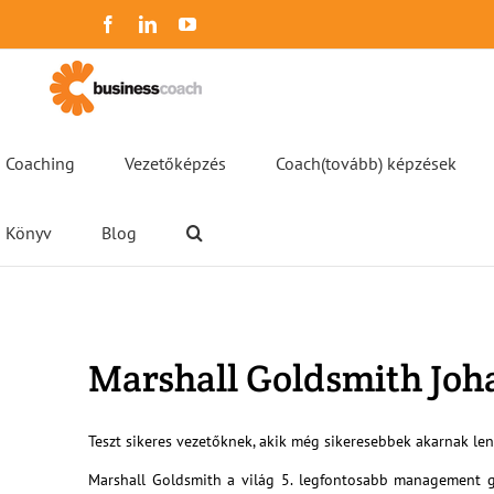
Kihagyás
Facebook
LinkedIn
YouTube
Coaching
Vezetőképzés
Coach(tovább) képzések
Könyv
Blog
Marshall Goldsmith Joha
Teszt sikeres vezetőknek, akik még sikeresebbek akarnak len
Marshall Goldsmith a világ 5. legfontosabb management gu