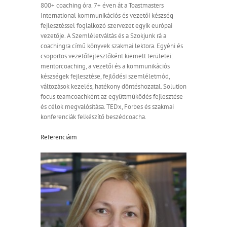
800+ coaching óra. 7+ éven át a Toastmasters
International kommunikációs és vezetői készség
fejlesztéssel foglalkozó szervezet egyik európai
vezetője. A Szemléletváltás és a Szokjunk rá a
coachingra című könyvek szakmai lektora. Egyéni és
csoportos vezetőfejlesztőként kiemelt területei:
mentorcoaching, a vezetői és a kommunikációs
készségek fejlesztése, fejlődési szemléletmód,
változások kezelés, hatékony döntéshozatal. Solution
focus teamcoachként az együttműködés fejlesztése
és célok megvalósítása. TEDx, Forbes és szakmai
konferenciák felkészítő beszédcoacha.
Referenciáim