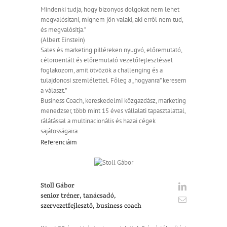
Mindenki tudja, hogy bizonyos dolgokat nem lehet
megvalósítani, mígnem jön valaki, aki erről nem tud,
és megvalósítja.”
(Albert Einstein)
Sales és marketing pilléreken nyugvó, előremutató,
céloroentált és előremutató vezetőfejlesztéssel
foglakozom, amit ötvözök a challenging és a
tulajdonosi szemlélettel. Főleg a „hogyanra” keresem
a választ.”
Business Coach, kereskedelmi közgazdász, marketing
menedzser, több mint 15 éves vállalati tapasztalattal,
rálátással a multinacionális és hazai cégek
sajátosságaira.
Referenciáim
Stoll Gábor
senior tréner, tanácsadó,
szervezetfejlesztő, business coach