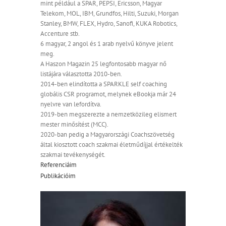
mint például a SPAR, PEPSI, Ericsson, Magyar
Telekom, MOL, IBM, Grundfos, Hilti, Suzuki, Morgan
Stanley, BMW, FLEX, Hydro, Sanofi, KUKA Robotics,
Accenture stb.
6 magyar, 2 angol és 1 arab nyelvű könyve jelent
meg.
A Haszon Magazin 25 legfontosabb magyar nő
listájára választotta 2010-ben.
2014-ben elindította a SPARKLE self coaching
globális CSR programot, melynek eBookja már 24
nyelvre van lefordítva.
2019-ben megszerezte a nemzetközileg elismert
mester minősítést (MCC).
2020-ban pedig a Magyarországi Coachszövetség
által kiosztott coach szakmai életműdíjjal értékelték
szakmai tevékenységét.
Referenciáim
Publikációim