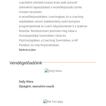
coachként eltöltött hosszú évek alatt szerzett
széleskörű tapasztalatot a vezetőfejlesztés szinte
minden területén.
A vezetőfejlesztésben, coachingban, és a coaching
oktatásában ismert szaktekintély, ezért komplex
programjainknak és coach-képzésünknek ő a szakmai
felelőse. Rendszeresen jelennek meg írásai a
Humánpolitikai Szemlében, Üzlet és
Pszichológiában, a Coaching Szemlében, a HR
Portálon, és más folyóiratokban.
Referenciáim
Vendégelőadóink
Szily Nóra
Újságíró, executive coach