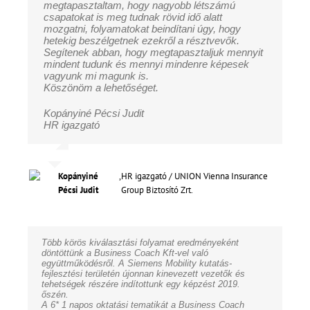
megtapasztaltam, hogy nagyobb létszámú
csapatokat is meg tudnak rövid idő alatt
mozgatni, folyamatokat beindítani úgy, hogy
hetekig beszélgetnek ezekről a résztvevők.
Segítenek abban, hogy megtapasztaljuk mennyit
mindent tudunk és mennyi mindenre képesek
vagyunk mi magunk is.
Köszönöm a lehetőséget.
Kopányiné Pécsi Judit
HR igazgató
Kopányiné
,
HR igazgató / UNION Vienna Insurance
Pécsi Judit
Group Biztosító Zrt.
Több körös kiválasztási folyamat eredményeként
döntöttünk a Business Coach Kft-vel való
együttműködésről. A Siemens Mobility kutatás-
fejlesztési területén újonnan kinevezett vezetők és
tehetségek részére indítottunk egy képzést 2019.
őszén.
A 6* 1 napos oktatási tematikát a Business Coach