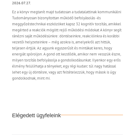
2026.07.27.
Ez a könyv megtanít majd tudatosan a tudatalattinak kommunikálni
Tudományosan bizonyítottan működő befolyásolás -és
meggyőzéstechnikai eszközöket kapsz 32 kognitív torzítás, amikkel
megérted a reakciók mögött rejlő működési módokat A könyv segít
ránézni saját működésünkre: döntéseinkre, reakcióinkra és korábbi
vezetői helyzeteinkre – még azokra is, amelyekről azt hittük,
teljesen értjük. Az agyunk egyszerűsít és mintákat keres, hogy
energiát spóroljon. A gond ott kezdődik, amikor nem vesszük észre,
milyen torzítás befolyásolja a gondolkodásunkat. Ilyenkor egy erős
élmény felülírhatja a tényeket, egy régi kudarc túl nagy hatással
lehet egy új döntésre, vagy azt feltételezzük, hogy mások is úgy
gondolkodnak, mint mi.
Elégedett ügyfeleink