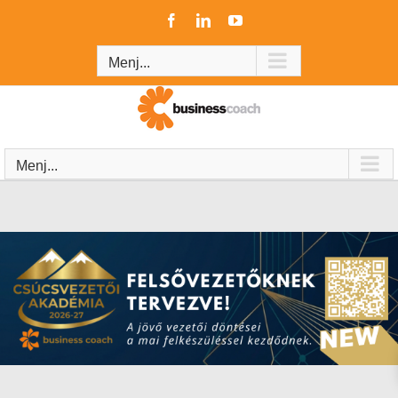
Kihagyás
Facebook
LinkedIn
YouTube
Menj...
Menj...