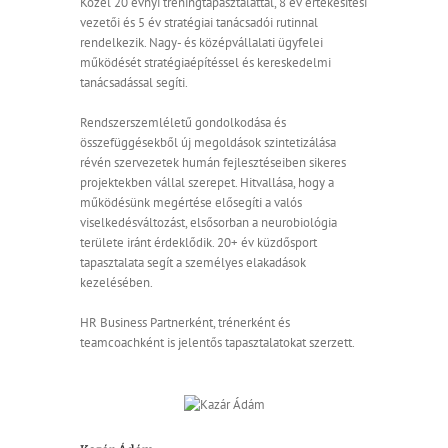
Közel 20 évnyi tréningtapasztalattal, 8 év értékesítési
vezetői és 5 év stratégiai tanácsadói rutinnal
rendelkezik. Nagy- és középvállalati ügyfelei
működését stratégiaépítéssel és kereskedelmi
tanácsadással segíti.
Rendszerszemléletű gondolkodása és
összefüggésekből új megoldások szintetizálása
révén szervezetek humán fejlesztéseiben sikeres
projektekben vállal szerepet. Hitvallása, hogy a
működésünk megértése elősegíti a valós
viselkedésváltozást, elsősorban a neurobiológia
területe iránt érdeklődik. 20+ év küzdősport
tapasztalata segít a személyes elakadások
kezelésében.
HR Business Partnerként, trénerként és
teamcoachként is jelentős tapasztalatokat szerzett.