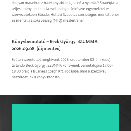
Hogyan maradhatsz hatékony akkor is, ha nő a nyomás? Stratégiák a
teljesítmény reziliencia, wellbeing erősítésére egyéneknél és
szervezetekben Előadó: Hollósi Szabolcs szociológus, mentáltréner
és mentális állóképesség (MTQ) mestertréner
Könyvbemutató – Beck György: SZUMMA
2026.09.08. (díjmentes)
Ezúton szeretettel meghívunk 2026. szeptember 08-án (kedd)
tartandó Beck György: SZUMMA könyvének bemutatójára 17.00-
18.00 óráig a Business Coach Kft. irodájába, ahol a szerzővel
beszélgetünk a könyv kapcsán.
VÁLLALATI BELSŐ ÉS VEZETŐI COACH KÉPZÉS
Vállalati belső és vezetői coach (Corporate Internal and
, melyben igyekeztünk
Executive Coach) kétféléves képzés