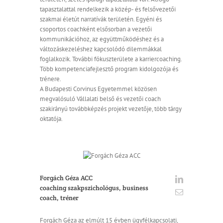
tapasztalattal rendelkezik a közép- és felsővezetői
szakmai életút narratívák területén. Egyéni és
csoportos coachként elsősorban a vezetői
kommunikációhoz, az együttműködéshez és a
változáskezeléshez kapcsolódó dilemmákkal
foglalkozik. További fókuszterülete a karriercoaching.
Több kompetenciafejlesztő program kidolgozója és
trénere.
A Budapesti Corvinus Egyetemmel közösen
megvalósuló Vállalati belső és vezetői coach
szakirányú továbbképzés projekt vezetője, több tárgy
oktatója.
Forgách Géza ACC
coaching szakpszichológus, business
coach, tréner
Forgách Géza az elmúlt 15 évben ügyfélkapcsolati,