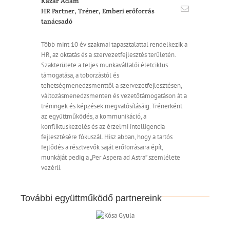
Kazár Ádám
HR Partner, Tréner, Emberi erőforrás
tanácsadó
Több mint 10 év szakmai tapasztalattal rendelkezik a
HR, az oktatás és a szervezetfejlesztés területén.
Szakterülete a teljes munkavállalói életciklus
támogatása, a toborzástól és
tehetségmenedzsmenttől a szervezetfejlesztésen,
változásmenedzsmenten és vezetőtámogatáson át a
tréningek és képzések megvalósításáig. Trénerként
az együttműködés, a kommunikáció, a
konfliktuskezelés és az érzelmi intelligencia
fejlesztésére fókuszál. Hisz abban, hogy a tartós
fejlődés a résztvevők saját erőforrásaira épít,
munkáját pedig a „Per Aspera ad Astra” szemlélete
vezérli.
További együttműködő partnereink