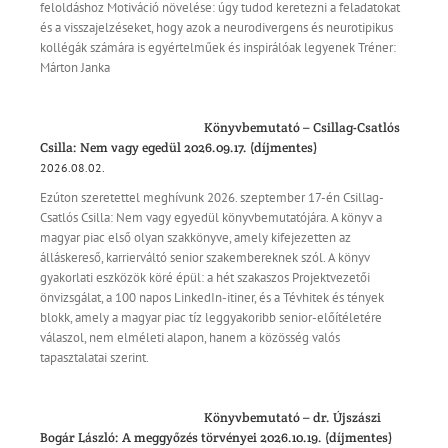
feloldáshoz Motiváció növelése: úgy tudod keretezni a feladatokat
és a visszajelzéseket, hogy azok a neurodivergens és neurotipikus
kollégák számára is egyértelműek és inspirálóak legyenek Tréner:
Márton Janka
Könyvbemutató – Csillag-Csatlós
Csilla: Nem vagy egedül 2026.09.17. (díjmentes)
2026.08.02.
Ezúton szeretettel meghívunk 2026. szeptember 17-én Csillag-
Csatlós Csilla: Nem vagy egyedül könyvbemutatójára. A könyv a
magyar piac első olyan szakkönyve, amely kifejezetten az
álláskereső, karrierváltó senior szakembereknek szól. A könyv
gyakorlati eszközök köré épül: a hét szakaszos Projektvezetői
önvizsgálat, a 100 napos LinkedIn-itiner, és a Tévhitek és tények
blokk, amely a magyar piac tíz leggyakoribb senior-előítéletére
válaszol, nem elméleti alapon, hanem a közösség valós
tapasztalatai szerint.
Könyvbemutató – dr. Újszászi
Bogár László: A meggyőzés törvényei 2026.10.19. (díjmentes)