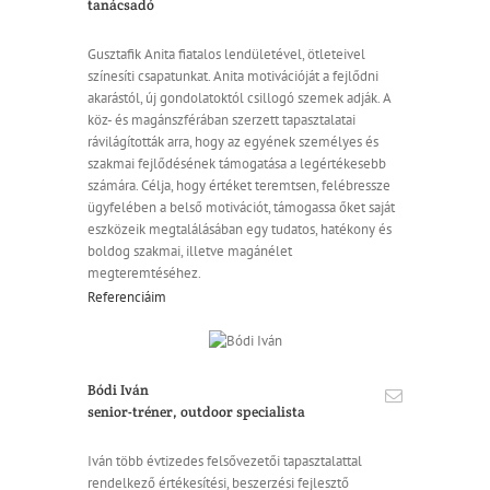
tanácsadó
Gusztafik Anita fiatalos lendületével, ötleteivel
színesíti csapatunkat. Anita motivációját a fejlődni
akarástól, új gondolatoktól csillogó szemek adják. A
köz- és magánszférában szerzett tapasztalatai
rávilágították arra, hogy az egyének személyes és
szakmai fejlődésének támogatása a legértékesebb
számára. Célja, hogy értéket teremtsen, felébressze
ügyfelében a belső motivációt, támogassa őket saját
eszközeik megtalálásában egy tudatos, hatékony és
boldog szakmai, illetve magánélet
megteremtéséhez.
Referenciáim
Bódi Iván
senior-tréner, outdoor specialista
Iván több évtizedes felsővezetői tapasztalattal
rendelkező értékesítési, beszerzési fejlesztő