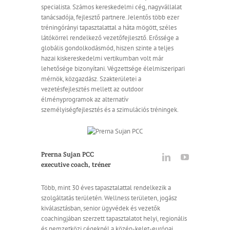
specialista. Számos kereskedelmi cég, nagyvállalat
tanácsadója, fejlesztő partnere. Jelentős több ezer
tréningórányi tapasztalattal a háta mögött, széles
látókörrel rendelkező vezetőfejlesztő. Erőssége a
globális gondolkodásmód, hiszen szinte a teljes
hazai kiskereskedelmi vertikumban volt már
lehetősége bizonyítani. Végzettsége élelmiszeripari
mérnök, közgazdász. Szakterületei a
vezetésfejlesztés mellett az outdoor
élményprogramok az alternatív
személyiségfejlesztés és a szimulációs tréningek.
Prerna Sujan PCC
executive coach, tréner
Több, mint 30 éves tapasztalattal rendelkezik a
szolgáltatás területén. Wellness területen, jogász
kiválasztásban, senior ügyvédek és vezetők
coachingjában szerzett tapasztalatot helyi, regionális
és nemzetközi cégeknél a közép-kelet-európai