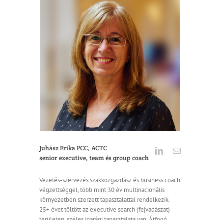
Juhász Erika PCC, ACTC
senior executive, team és group coach
Vezetés-szervezés szakközgazdász és business coach
végzettséggel, több mint 30 év multinacionális
környezetben szerzett tapasztalattal rendelkezik.
25+ évet töltött az executive search (fejvadászat)
területen, széles iparági tapasztalata van. Átfogó