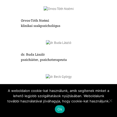
Orvos-Tóth Noémi
klinikai szakpszichológus
dr. Buda László
pszichiáter, pszichoterapeuta
dr. Beck György
A weboldalon cookie-kat használunk, amik segítenek minket a
Neumann János Számítógép-tudományi
lehető legjobb szolgáltatások nyújtásában. Weboldalunk
Társaság Elnöke
további használatával jóváhagyja, hogy cookie-kat használjunk.
Ok