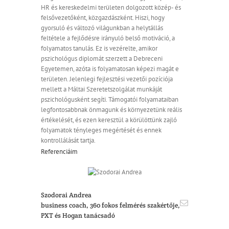
HR és kereskedelmi területen dolgozott közép- és
felsővezetőként, közgazdászként. Hiszi, hogy
gyorsuló és változó világunkban a helytállás
feltétele a fejlődésre irányuló belső motiváció, a
folyamatos tanulás. Ez is vezérelte, amikor
pszichológus diplomát szerzett a Debreceni
Egyetemen, azóta is folyamatosan képezi magát e
területen. Jelenlegi fejlesztési vezetői pozíciója
mellett a Máltai Szeretetszolgálat munkáját
pszichológusként segíti. Támogatói folyamataiban
legfontosabbnak önmagunk és környezetünk reális
értékelését, és ezen keresztül a körülöttünk zajló
folyamatok tényleges megértését és ennek
kontrollálását tartja.
Referenciáim
Szodorai Andrea
business coach, 360 fokos felmérés szakértője,
PXT és Hogan tanácsadó