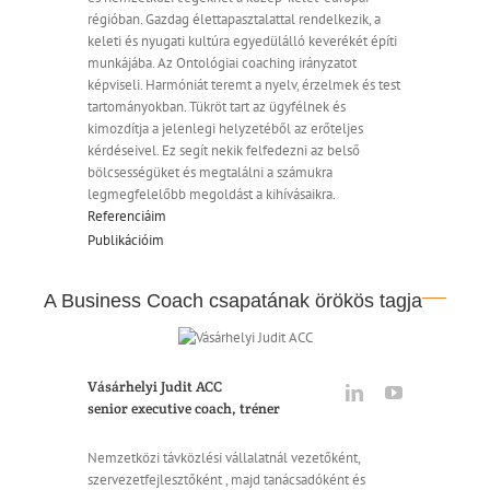
régióban. Gazdag élettapasztalattal rendelkezik, a
keleti és nyugati kultúra egyedülálló keverékét építi
munkájába. Az Ontológiai coaching irányzatot
képviseli. Harmóniát teremt a nyelv, érzelmek és test
tartományokban. Tükröt tart az ügyfélnek és
kimozdítja a jelenlegi helyzetéből az erőteljes
kérdéseivel. Ez segít nekik felfedezni az belső
bölcsességüket és megtalálni a számukra
legmegfelelőbb megoldást a kihívásaikra.
Referenciáim
Publikációim
A Business Coach csapatának örökös tagja
Vásárhelyi Judit ACC
senior executive coach, tréner
Nemzetközi távközlési vállalatnál vezetőként,
szervezetfejlesztőként , majd tanácsadóként és