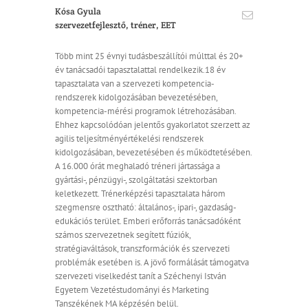
Kósa Gyula
szervezetfejlesztő, tréner, EET
Több mint 25 évnyi tudásbeszállítói múlttal és 20+
év tanácsadói tapasztalattal rendelkezik.18 év
tapasztalata van a szervezeti kompetencia-
rendszerek kidolgozásában bevezetésében,
kompetencia-mérési programok létrehozásában.
Ehhez kapcsolódóan jelentős gyakorlatot szerzett az
agilis teljesítményértékelési rendszerek
kidolgozásában, bevezetésében és működtetésében.
A 16.000 órát meghaladó tréneri jártassága a
gyártási-, pénzügyi-, szolgáltatási szektorban
keletkezett. Trénerképzési tapasztalata három
szegmensre osztható: általános-, ipari-, gazdaság-
edukációs terület. Emberi erőforrás tanácsadóként
számos szervezetnek segített fúziók,
stratégiaváltások, transzformációk és szervezeti
problémák esetében is. A jövő formálását támogatva
szervezeti viselkedést tanít a Széchenyi István
Egyetem Vezetéstudományi és Marketing
Tanszékének MA képzésén belül.