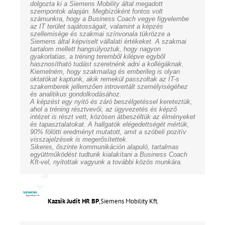
dolgozta ki a Siemens Mobility által megadott
szempontok alapján. Megbízóként fontos volt
számunkra, hogy a Business Coach vegye figyelembe
az IT terület sajátosságait, valamint a képzés
szellemisége és szakmai színvonala tükrözze a
Siemens által képviselt vállalati értékeket. A szakmai
tartalom mellett hangsúlyoztuk, hogy nagyon
gyakorlatias, a tréning teremből kilépve egyből
hasznosítható tudást szeretnénk adni a kollégáknak.
Kiemelném, hogy szakmailag és emberileg is olyan
oktatókat kaptunk, akik remekül passzoltak az IT-s
szakemberek jellemzően introvertált személyiségéhez
és analitikus gondolkodásához.
A képzést egy nyitó és záró beszélgetéssel kereteztük,
ahol a tréning résztvevői, az ügyvezetés és képző
intézet is részt vett, közösen átbeszéltük az élményeket
és tapasztalatokat. A hallgatók elégedettségét mértük,
90% fölötti eredményt mutatott, amit a szóbeli pozitív
visszajelzések is megerősítettek.
Sikeres, őszinte kommunikáción alapuló, tartalmas
együttműködést tudtunk kialakítani a Business Coach
Kft-vel, nyitottak vagyunk a további közös munkára.
Kazsik Judit HR BP
,
Siemens Mobility Kft.