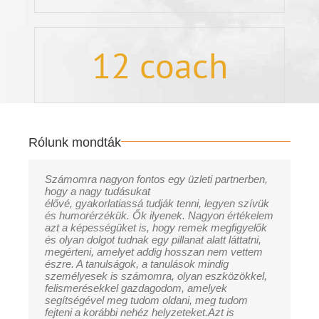
12
coach
Rólunk mondták
Számomra nagyon fontos egy üzleti partnerben,
hogy a nagy tudásukat
élővé, gyakorlatiassá tudják tenni, legyen szívük
és humorérzékük. Ők ilyenek. Nagyon értékelem
azt a képességüket is, hogy remek megfigyelők
és olyan dolgot tudnak egy pillanat alatt láttatni,
megérteni, amelyet addig hosszan nem vettem
észre. A tanulságok, a tanulások mindig
személyesek is számomra, olyan eszközökkel,
felismerésekkel gazdagodom, amelyek
segítségével meg tudom oldani, meg tudom
fejteni a korábbi nehéz helyzeteket.Azt is