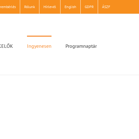
erembérlés
Rólunk
Hírlevél
English
GDPR
ÁSZF
KELŐK
Ingyenesen
Programnaptár