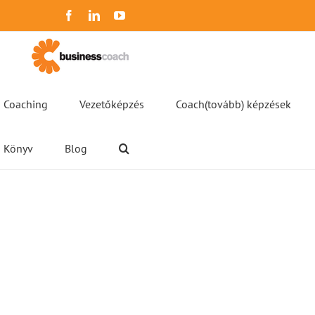
Kihagyás
Facebook
LinkedIn
YouTube
Coaching
Vezetőképzés
Coach(tovább) képzések
Könyv
Blog