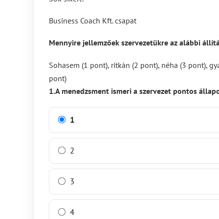
Business Coach Kft. csapat
Mennyire jellemzőek szervezetükre az alábbi állít
Sohasem (1 pont), ritkán (2 pont), néha (3 pont), g
pont)
1.A menedzsment ismeri a szervezet pontos állapo
1
2
3
4