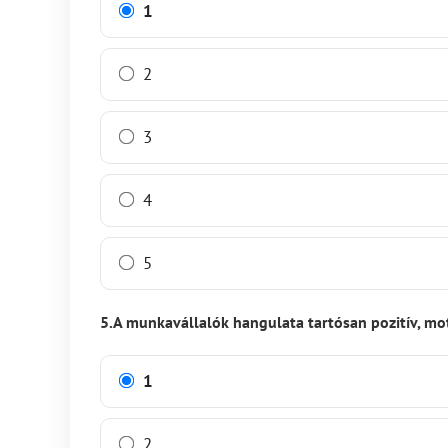
1
2
3
4
5
5.A munkavállalók hangulata tartósan pozitív, mo
1
2