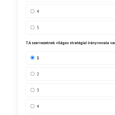
4
5
7.A szervezetnek világos stratégiai irányvonala va
1
2
3
4