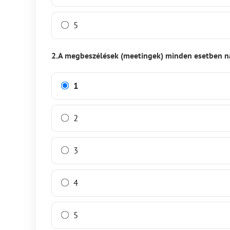
5
2.A megbeszélések (meetingek) minden esetben na
1
2
3
4
5