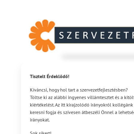
Tisztelt Érdeklődő!
Kíváncsi, hogy hol tart a szervezetfejlesztésben?
Töltse ki az alábbi ingyenes villámtesztet és a kit
kiértékelést. Az itt kirajzolódó irányokról kollégá
keresni fogja és szívesen átbeszéli Önnel a lehetsé
irányokat.
Sok sikert!