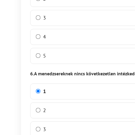
3
4
5
6.A menedzsereknek nincs következetlen intézked
1
2
3