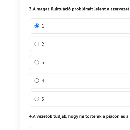
3.A magas fluktuáció problémát jelent a szervezet
1
2
3
4
5
4.A vezetők tudják, hogy mi történik a piacon és a 