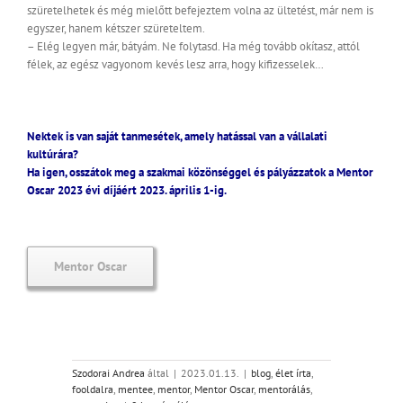
szüretelhetek és még mielőtt befejeztem volna az ültetést, már nem is
egyszer, hanem kétszer szüreteltem.
– Elég legyen már, bátyám. Ne folytasd. Ha még tovább okítasz, attól
félek, az egész vagyonom kevés lesz arra, hogy kifizesselek…
Nektek is van saját tanmesétek, amely hatással van a vállalati
kultúrára?
Ha igen, osszátok meg a szakmai közönséggel és pályázzatok a Mentor
Oscar 2023 évi díjáért 2023. április 1-ig.
Mentor Oscar
Szodorai Andrea
által
|
2023.01.13.
|
blog
,
élet írta
,
fooldalra
,
mentee
,
mentor
,
Mentor Oscar
,
mentorálás
,