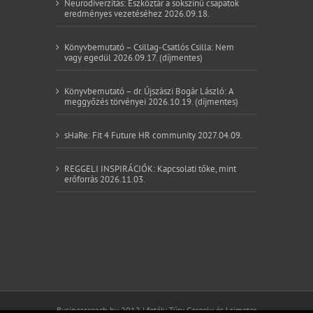
Neurodiverzitás: Eszköztár a sokszínű csapatok
eredményes vezetéséhez 2026.09.18.
Könyvbemutató – Csillag-Csatlós Csilla: Nem
vagy egedül 2026.09.17. (díjmentes)
Könyvbemutató – dr. Újszászi Bogár László: A
meggyőzés törvényei 2026.10.19. (díjmentes)
sHaRe: Fit 4 Future HR community 2027.04.09.
REGGELI INSPIRÁCIÓK: Kapcsolati tőke, mint
erőforrás 2026.11.03.
Businesscoach.hu 2012 | fotók: Túry Gergely és Leimeter