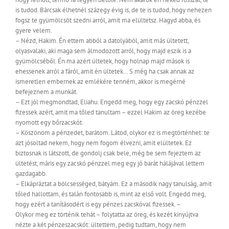
is tudod. Bárcsak élhetnél százegy évig is, de te is tudod, hogy nehezen
fogsz te gyümölcsöt szedni arról, amit ma elültetsz. Hagyd abba, és
gyere velem.
– Nézd, Hakim. Én ettem abból a datolyából, amit más ültetett,
olyasvalaki, aki maga sem álmodozott arról, hogy majd eszik is a
gyümölcséből. Én ma azért ültetek, hogy holnap majd mások is
ehessenek arról a fáról, amit én ültetek… S még ha csak annak az
ismeretlen embernek az emlékére tenném, akkor is megérné
befejeznem a munkát.
– Ezt jól megmondtad, Eliahu. Engedd meg, hogy egy zacskó pénzzel
fizessek azért, amit ma tőled tanultam – ezzel Hakim az öreg kezébe
nyomott egy bőrzacskót.
– Köszönöm a pénzedet, barátom. Látod, olykor ez is megtörténhet: te
azt jósoltad nekem, hogy nem fogom élvezni, amit elültetek. Ez
biztosnak is látszott, de gondolj csak bele, még be sem fejeztem az
ültetést, máris egy zacskó pénzzel meg egy jó barát hálájával lettem
gazdagabb.
– Elkápráztat a bölcsességed, bátyám. Ez a második nagy tanulság, amit
tőled hallottam, és talán fontosabb is, mint az első volt. Engedd meg,
hogy ezért a tanításodért is egy pénzes zacskóval fizessek. –
Olykor meg ez történik tehát – folytatta az öreg, és kezét kinyújtva
nézte a két pénzeszacskót: ültettem, pedig tudtam, hogy nem