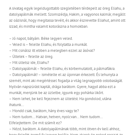
A sivatag egyik legeldugottabb szegletében térdepelt az öreg Eliahu, a
datolyapálmák mellett. Szomszédja, Hakim, a vagyonos kalmár, megállt
az oázisnál, hogy megitassa tevéit, és akkor észrevette Eliahut, amint ott
izzad, és mintha valamit kotorászna a homokban.
– Jó napot, bátyám. Béke legyen veled.
– Veled is – felelte Eliahu, és folytatta a munkát.
– Mit csinálsz itt ebben a melegben ezzel az ásóval?
– Ültetek – felelte az öreg.
– Mit ültetsz ide, Eliahu?
– Datolyapálmát – felelte Eliahu, és körbemutatott, a pálmafákra.
– Datolyapálmát! – ismételte el az újonnan érkezett. És lehunyta a
szemét, mint aki megértéssel fogadja a világ legnagyobb ostobaságát.
Nyilván napszúrást kaptál, drága barátom. Gyere, hagyd abba ezt a
munkát, menjünk be az üzletbe, igyunk egy pohárka likőrt.
– Nem lehet, be kell fejeznem az ültetést. Ha gondolod, utána
ihatunk…
– Mondd csak, barátom, hány éves vagy te?
– Nem tudom… Hatvan, hetven, nyolcvan… Nem tudom…
Elfelejtettem. De mit számít ez?
– Nézd, barátom. A datolyapálmának több, mint ötven év kell ahhoz,
hogy felnőtt, termő fa legyen belőle. Nem akarok én neked rosszat, te