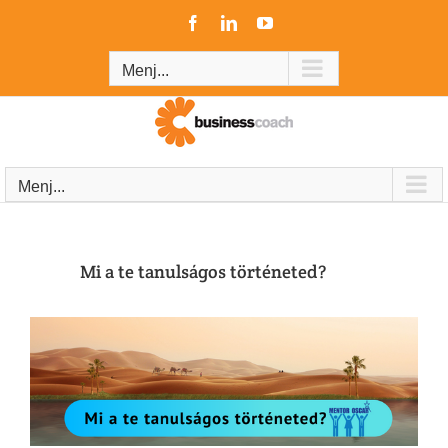
Kihagyás
Facebook
LinkedIn
YouTube
Menj...
Menj...
Mi a te tanulságos történeted?