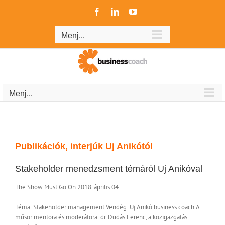
Kihagyás
Facebook
LinkedIn
YouTube
Menj...
Menj...
Publikációk, interjúk Uj Anikótól
Stakeholder menedzsment témáról Uj Anikóval
The Show Must Go On 2018. április 04.
Téma: Stakeholder management Vendég: Uj Anikó business coach A
műsor mentora és moderátora: dr. Dudás Ferenc, a közigazgatás