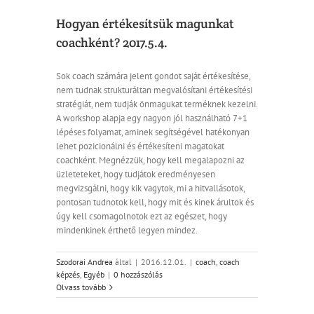
Hogyan értékesítsük magunkat
coachként? 2017.5.4.
Sok coach számára jelent gondot saját értékesítése,
nem tudnak strukturáltan megvalósítani értékesítési
stratégiát, nem tudják önmagukat terméknek kezelni.
A workshop alapja egy nagyon jól használható 7+1
lépéses folyamat, aminek segítségével hatékonyan
lehet pozicionálni és értékesíteni magatokat
coachként. Megnézzük, hogy kell megalapozni az
üzleteteket, hogy tudjátok eredményesen
megvizsgálni, hogy kik vagytok, mi a hitvallásotok,
pontosan tudnotok kell, hogy mit és kinek árultok és
úgy kell csomagolnotok ezt az egészet, hogy
mindenkinek érthető legyen mindez.
Szodorai Andrea
által
|
2016.12.01.
|
coach
,
coach
képzés
,
Egyéb
|
0 hozzászólás
Olvass tovább