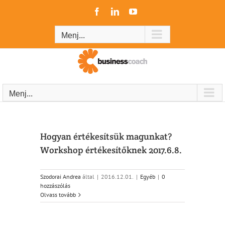
Kihagyás
Facebook
LinkedIn
YouTube
Menj...
Menj...
Hogyan értékesítsük magunkat?
Workshop értékesítőknek 2017.6.8.
Szodorai Andrea
által
|
2016.12.01.
|
Egyéb
|
0
hozzászólás
Olvass tovább