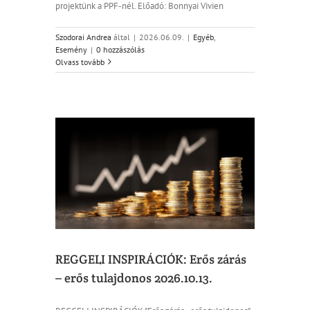
projektünk a PPF-nél. Előadó: Bonnyai Vivien
Szodorai Andrea
által
|
2026.06.09.
|
Egyéb
,
Esemény
|
0 hozzászólás
Olvass tovább
rás – erős
3.
REGGELI INSPIRÁCIÓK: Erős zárás
– erős tulajdonos 2026.10.13.