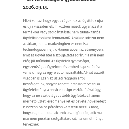
2026.09.15.
Miért van az, hogy egyes cégekhez az ügyfelek újra
és újra visszatérnek, miközben mások ugyanazzal a
termékkel vagy szolgáltatással nem tudnak tartós
ügyfélkapcsolatot fenntartani? A válasz sokszor nem
az árban, nem a marketingben és nem is a
technológiában rejlik. Hanem abban az élményben,
amit az ügyfél átél a szolgáltatás során. Ma már nem
elég jól működni. Az ügyfelek gyorsaságot,
egyszerűséget, figyelmet és emberi kapcsolódást
várnak, még az egyre automatizáltabb, AI-val átszőtt
világban is. Ezen az üzleti reggelin arról
beszélgetünk, hogyan lehet tudatosan tervezni az
ügyfélélményt a service design eszköztárával úgy,
hogy az ne csak elégedettebb ügyfeleket, hanem
mérhető üzleti eredményeket és bevételnövekedést
is hozzon. Valós példákon keresztül nézzük meg,
hogyan gondolkodnak azok a szolgáltatók, akik ma
már nem pusztán szolgáltatásokat, hanem élményt
terveznek.