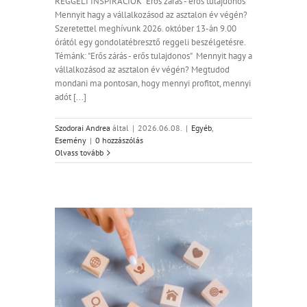
REGGELI INSPIRÁCIÓK "Erős zárás - erős tulajdonos"
Mennyit hagy a vállalkozásod az asztalon év végén?
Szeretettel meghívunk 2026. október 13-án 9.00
órától egy gondolatébresztő reggeli beszélgetésre.
Témánk: "Erős zárás - erős tulajdonos" Mennyit hagy a
vállalkozásod az asztalon év végén? Megtudod
mondani ma pontosan, hogy mennyi profitot, mennyi
adót [...]
Szodorai Andrea
által
|
2026.06.08.
|
Egyéb
,
Esemény
|
0 hozzászólás
Olvass tovább
juttatások
vesebből