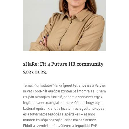
ommunity
sHaRe: Fit 4 Future HR community
2027.01.22.
Téma: Munkáltatói Márka Ígéret létrehozása a Partner
in Pet Food-nál európai szinten Számomra a HR nem
csupán támogató funkció, hanem a szervezet egyik
legfontosabb stratégiai partnere. Célom, hogy olyan
kultúrát építsünk, ahol a bizalom, az együttműködés
és a folyamatos fejlődés alapértékek – és ahol
minden kolléga hozzájárulhat a közös sikerhez.
Ebből a szemléletből született a legutóbbi EVP