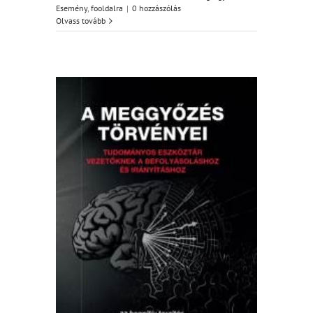
Esemény
,
fooldalra
|
0 hozzászólás
Olvass tovább
szi Bogár
vényei
s)
dalra