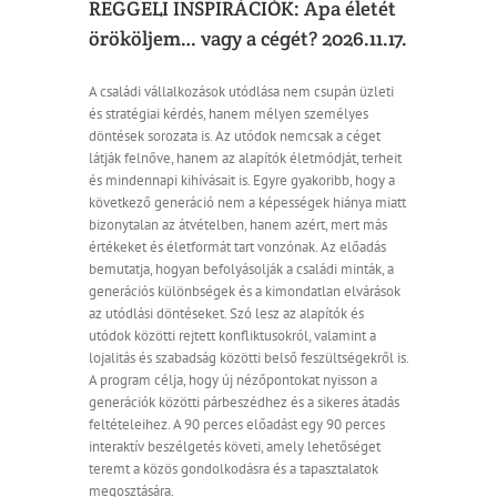
REGGELI INSPIRÁCIÓK: Apa életét
örököljem… vagy a cégét? 2026.11.17.
A családi vállalkozások utódlása nem csupán üzleti
és stratégiai kérdés, hanem mélyen személyes
döntések sorozata is. Az utódok nemcsak a céget
látják felnőve, hanem az alapítók életmódját, terheit
és mindennapi kihívásait is. Egyre gyakoribb, hogy a
következő generáció nem a képességek hiánya miatt
bizonytalan az átvételben, hanem azért, mert más
értékeket és életformát tart vonzónak. Az előadás
bemutatja, hogyan befolyásolják a családi minták, a
generációs különbségek és a kimondatlan elvárások
az utódlási döntéseket. Szó lesz az alapítók és
utódok közötti rejtett konfliktusokról, valamint a
lojalitás és szabadság közötti belső feszültségekről is.
A program célja, hogy új nézőpontokat nyisson a
generációk közötti párbeszédhez és a sikeres átadás
feltételeihez. A 90 perces előadást egy 90 perces
interaktív beszélgetés követi, amely lehetőséget
teremt a közös gondolkodásra és a tapasztalatok
megosztására.