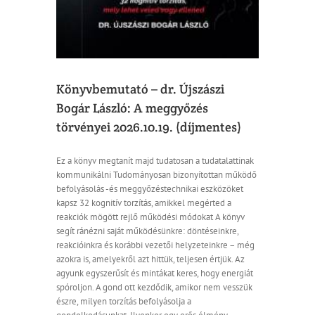
Könyvbemutató – dr. Újszászi
Bogár László: A meggyőzés
törvényei 2026.10.19. (díjmentes)
Ez a könyv megtanít majd tudatosan a tudatalattinak
kommunikálni Tudományosan bizonyítottan működő
befolyásolás -és meggyőzéstechnikai eszközöket
kapsz 32 kognitív torzítás, amikkel megérted a
reakciók mögött rejlő működési módokat A könyv
segít ránézni saját működésünkre: döntéseinkre,
reakcióinkra és korábbi vezetői helyzeteinkre – még
azokra is, amelyekről azt hittük, teljesen értjük. Az
agyunk egyszerűsít és mintákat keres, hogy energiát
spóroljon. A gond ott kezdődik, amikor nem vesszük
észre, milyen torzítás befolyásolja a