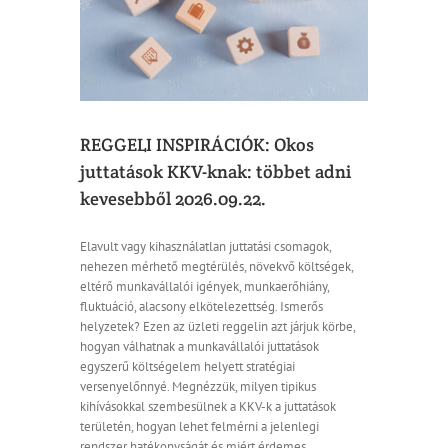
REGGELI INSPIRÁCIÓK: Okos
juttatások KKV-knak: többet adni
kevesebből 2026.09.22.
Elavult vagy kihasználatlan juttatási csomagok,
nehezen mérhető megtérülés, növekvő költségek,
eltérő munkavállalói igények, munkaerőhiány,
fluktuáció, alacsony elkötelezettség. Ismerős
helyzetek? Ezen az üzleti reggelin azt járjuk körbe,
hogyan válhatnak a munkavállalói juttatások
egyszerű költségelem helyett stratégiai
versenyelőnnyé. Megnézzük, milyen tipikus
kihívásokkal szembesülnek a KKV-k a juttatások
területén, hogyan lehet felmérni a jelenlegi
rendszer hatékonyságát és miért érdemes