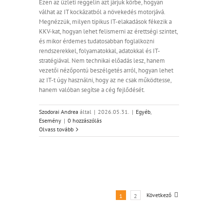
Ezen az üzleti reggelin azt járjuk körbe, hogyan
válhat az IT kockázatból a növekedés motorjává.
Megnézzük, milyen tipikus IT-elakadások fékezik a
KKV-kat, hogyan lehet felismerni az érettségi szintet,
és mikor érdemes tudatosabban foglalkozni
rendszerekkel, folyamatokkal, adatokkal és IT-
stratégiával. Nem technikai előadás lesz, hanem
vezetői nézőpontú beszélgetés arról, hogyan lehet
az IT-t úgy használni, hogy az ne csak működtesse,
hanem valóban segítse a cég fejlődését.
Szodorai Andrea
által
|
2026.05.31.
|
Egyéb
,
Esemény
|
0 hozzászólás
Olvass tovább
Következő
1
2