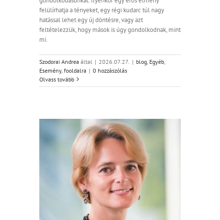
gondolkodásunkat. Ilyenkor egy erős élmény
felülírhatja a tényeket, egy régi kudarc túl nagy
hatással lehet egy új döntésre, vagy azt
feltételezzük, hogy mások is úgy gondolkodnak, mint
mi.
Szodorai Andrea
által
|
2026.07.27.
|
blog
,
Egyéb
,
Esemény
,
fooldalra
|
0 hozzászólás
Olvass tovább
ommunity