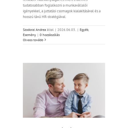
tudatosabban foglalkozni a munkavállalói
igényekkel, a juttatási csomagok kialakításával és a
hosszú távú HR-stratégiával.
Szodorai Andrea
által
|
2026.06.03.
|
Egyéb
,
Esemény
|
0 hozzászólás
Olvass tovább
 életét
26.11.17.