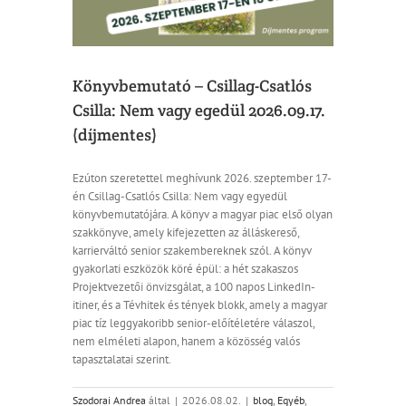
Könyvbemutató – Csillag-Csatlós
Csilla: Nem vagy egedül 2026.09.17.
(díjmentes)
Ezúton szeretettel meghívunk 2026. szeptember 17-
én Csillag-Csatlós Csilla: Nem vagy egyedül
könyvbemutatójára. A könyv a magyar piac első olyan
szakkönyve, amely kifejezetten az álláskereső,
karrierváltó senior szakembereknek szól. A könyv
gyakorlati eszközök köré épül: a hét szakaszos
Projektvezetői önvizsgálat, a 100 napos LinkedIn-
itiner, és a Tévhitek és tények blokk, amely a magyar
piac tíz leggyakoribb senior-előítéletére válaszol,
nem elméleti alapon, hanem a közösség valós
tapasztalatai szerint.
Szodorai Andrea
által
|
2026.08.02.
|
blog
,
Egyéb
,