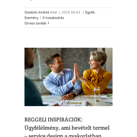
Szodorai Andrea
által
|
2026.06.01.
|
Egyéb
,
Esemény
|
0 hozzászólás
Olvass tovább
élélmény,
e design a
15.
REGGELI INSPIRÁCIÓK:
Ügyfélélmény, ami bevételt termel
– service design a gyakorlatban