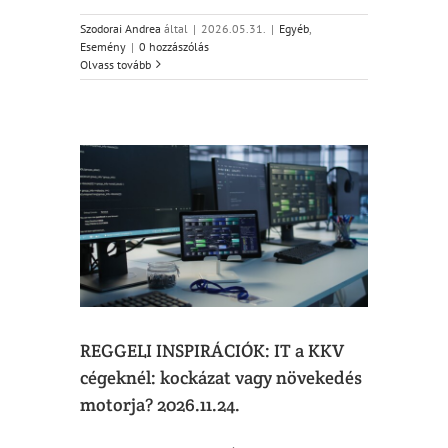
Szodorai Andrea
által
|
2026.05.31.
|
Egyéb
,
Esemény
|
0 hozzászólás
Olvass tovább
 a KKV
övekedés
.
REGGELI INSPIRÁCIÓK: IT a KKV
cégeknél: kockázat vagy növekedés
motorja? 2026.11.24.