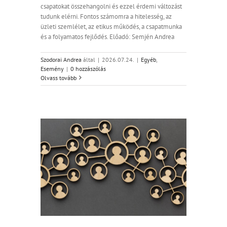
csapatokat összehangolni és ezzel érdemi változást
tudunk elérni. Fontos számomra a hitelesség, az
üzleti szemlélet, az etikus működés, a csapatmunka
és a folyamatos fejlődés. Előadó: Semjén Andrea
Szodorai Andrea
által
|
2026.07.24.
|
Egyéb
,
Esemény
|
0 hozzászólás
Olvass tovább
lati tőke,
.03.