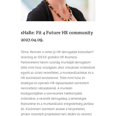
sHaRe: Fit 4 Future HR community
2027.04.09.
Téma: Remote is lehet jó HR támogatást biztosítani?
Jelenleg az IDEXX globális HR Business
Partnereként három üzletág munkáját támogatom
több mint húsz országban, ahol virtuálisan működünk
együtt az üzleti vezetőkkel, a munkavállalókkal és a
HR különböző területeivel. Több mint húsz év
stratégiai és operatív HR-tapasztalatot szereztem
nemzetközi vállalatoknál. A munkám
középpontjában a szervezetek hatékonyabb
működése, a vezetők támogatása, a tehetségek
fejlesztése és a munkavállalói elégedettség javítása
áll. Különösen szeretem azokat a helyzeteket,
amikor összetett projekteket kell átlátni és vezetni,