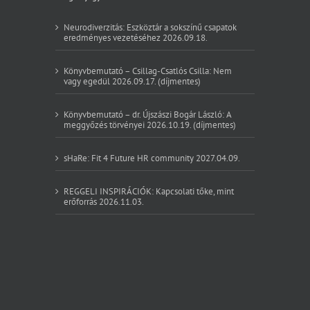
Neurodiverzitás: Eszköztár a sokszínű csapatok
eredményes vezetéséhez 2026.09.18.
Könyvbemutató – Csillag-Csatlós Csilla: Nem
vagy egedül 2026.09.17. (díjmentes)
Könyvbemutató – dr. Újszászi Bogár László: A
meggyőzés törvényei 2026.10.19. (díjmentes)
sHaRe: Fit 4 Future HR community 2027.04.09.
REGGELI INSPIRÁCIÓK: Kapcsolati tőke, mint
erőforrás 2026.11.03.