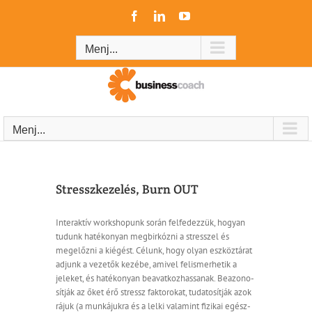
Kihagyás
Facebook
LinkedIn
YouTube
Menj...
Menj...
Stresszkezelés, Burn OUT
Interaktív workshopunk során felfedezzük, hogyan
tudunk hatékonyan megbirkózni a stresszel és
megelőzni a kiégést. Célunk, hogy olyan eszköztárat
adjunk a vezetők kezébe, amivel felismerhetik a
jeleket, és hatékonyan beavatkozhassanak. Be­azo­no­
sít­ják az őket érő stressz fak­to­ro­kat, tu­da­to­sít­ják azok
rá­juk (a mun­ká­juk­ra és a lel­ki va­la­mint fi­zi­kai egész­