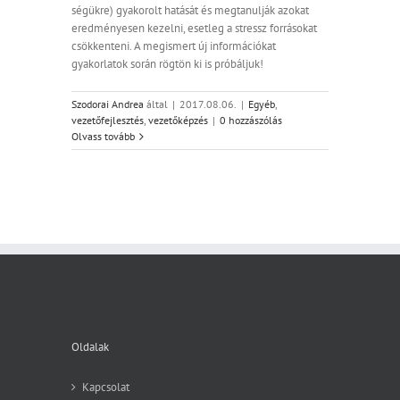
sé­gük­re) gya­ko­rolt ha­tá­sát és meg­ta­nul­ják azo­kat
ered­mé­nye­sen ke­zel­ni, eset­leg a stressz for­rá­so­kat
csök­ken­te­ni. A megismert új információkat
gyakorlatok során rögtön ki is próbáljuk!
Szodorai Andrea
által
|
2017.08.06.
|
Egyéb
,
vezetőfejlesztés
,
vezetőképzés
|
0 hozzászólás
Olvass tovább
Oldalak
Kapcsolat