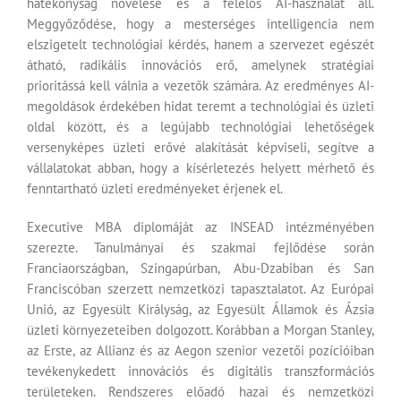
hatékonyság növelése és a felelős AI-használat áll.
Meggyőződése, hogy a mesterséges intelligencia nem
elszigetelt technológiai kérdés, hanem a szervezet egészét
átható, radikális innovációs erő, amelynek stratégiai
prioritássá kell válnia a vezetők számára. Az eredményes AI-
megoldások érdekében hidat teremt a technológiai és üzleti
oldal között, és a legújabb technológiai lehetőségek
versenyképes üzleti erővé alakítását képviseli, segítve a
vállalatokat abban, hogy a kísérletezés helyett mérhető és
fenntartható üzleti eredményeket érjenek el.
Executive MBA diplomáját az INSEAD intézményében
szerezte. Tanulmányai és szakmai fejlődése során
Franciaországban, Szingapúrban, Abu-Dzabiban és San
Franciscóban szerzett nemzetközi tapasztalatot. Az Európai
Unió, az Egyesült Királyság, az Egyesült Államok és Ázsia
üzleti környezeteiben dolgozott. Korábban a Morgan Stanley,
az Erste, az Allianz és az Aegon szenior vezetői pozícióiban
tevékenykedett innovációs és digitális transzformációs
területeken. Rendszeres előadó hazai és nemzetközi