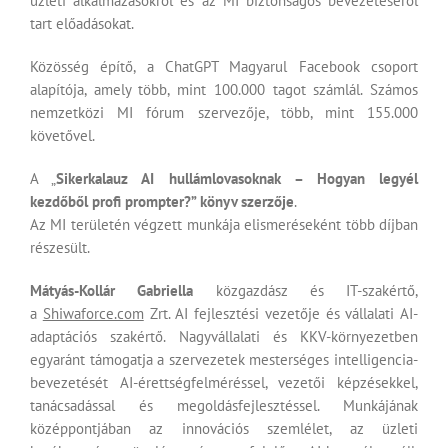
üzleti alkalmazásokról és az MI biztonságos bevezetéséről
tart előadásokat.
Közösség építő, a ChatGPT Magyarul Facebook csoport
alapítója, amely több, mint 100.000 tagot számlál. Számos
nemzetközi MI fórum szervezője, több, mint 155.000
követővel.
A „
Sikerkalauz AI hullámlovasoknak – Hogyan legyél
kezdőből profi prompter?
” könyv szerzője
.
Az MI területén végzett munkája elismeréseként több díjban
részesült.
Mátyás-Kollár Gabriella
közgazdász és IT-szakértő,
a
Shiwaforce.com
Zrt. AI fejlesztési vezetője és vállalati AI-
adaptációs szakértő. Nagyvállalati és KKV-környezetben
egyaránt támogatja a szervezetek mesterséges intelligencia-
bevezetését AI-érettségfelméréssel, vezetői képzésekkel,
tanácsadással és megoldásfejlesztéssel. Munkájának
középpontjában az innovációs szemlélet, az üzleti