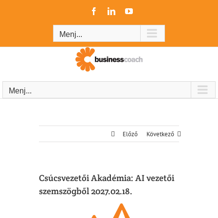
Kihagyás
Facebook
LinkedIn
YouTube
Menj...
Menj...
Előző
Következő
Csúcsvezetői Akadémia: AI vezetői
szemszögből 2027.02.18.