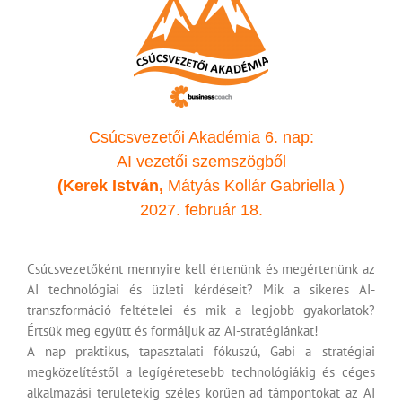
Csúcsvezetői Akadémia 6. nap:
AI vezetői szemszögből
(Kerek I
stván
,
Mátyás Kollár Gabriella
)
2027. február 18.
Csúcsvezetőként mennyire kell értenünk és megértenünk az
AI technológiai és üzleti kérdéseit? Mik a sikeres AI-
transzformáció feltételei és mik a legjobb gyakorlatok?
Értsük meg együtt és formáljuk az AI-stratégiánkat!
A nap praktikus, tapasztalati fókuszú, Gabi a stratégiai
megközelítéstől a legígéretesebb technológiákig és céges
alkalmazási területekig széles körűen ad támpontokat az AI