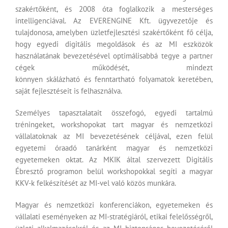
szakértőként, és 2008 óta foglalkozik a mesterséges
intelligenciával. Az EVERENGINE Kft. ügyvezetője és
tulajdonosa, amelyben üzletfejlesztési szakértőként fő célja,
hogy egyedi digitális megoldások és az MI eszközök
használatának bevezetésével optimálisabbá tegye a partner
cégek működését, mindezt
könnyen skálázható és fenntartható folyamatok keretében,
saját fejlesztéseit is felhasználva.
Személyes tapasztalatait összefogó, egyedi tartalmú
tréningeket, workshopokat tart magyar és nemzetközi
vállalatoknak az MI bevezetésének céljával, ezen felül
egyetemi óraadó tanárként magyar és nemzetközi
egyetemeken oktat. Az MKIK által szervezett Digitális
Ébresztő programon belül workshopokkal segíti a magyar
KKV-k felkészítését az MI-vel való közös munkára.
Magyar és nemzetközi konferenciákon, egyetemeken és
vállalati eseményeken az MI-stratégiáról, etikai felelősségről,