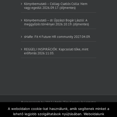
Könyvbemutató – Csillag-Csatlós Csilla: Nem
vagy egedül 2026.09.17. (díjmentes)
Könyvbemutató – dr. Újszászi Bogár László: A
meggyőzés törvényei 2026.10.19. (díjmentes)
sHaRe: Fit 4 Future HR community 2027.04.09.
REGGELI INSPIRÁCIÓK: Kapcsolati tőke, mint
erőforrás 2026.11.03.
Businesscoach.hu 2012 | fotók: Túry Gergely és Leimeter
Szilvia
A weboldalon cookie-kat használunk, amik segítenek minket a
Felnőttképzési nyilvántartásba vételi szám: E-
lehető legjobb szolgáltatások nyújtásában. Weboldalunk
001187/2015