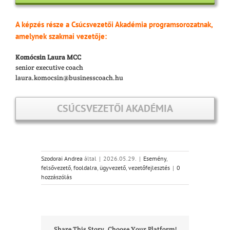
A képzés része a Csúcsvezetői Akadémia programsorozatnak,
amelynek szakmai vezetője:
Komócsin Laura MCC
senior executive coach
laura.komocsin@businesscoach.hu
CSÚCSVEZETŐI AKADÉMIA
Szodorai Andrea
által
|
2026.05.29.
|
Esemény
,
felsővezető
,
fooldalra
,
ügyvezető
,
vezetőfejlesztés
|
0
hozzászólás
Share This Story, Choose Your Platform!