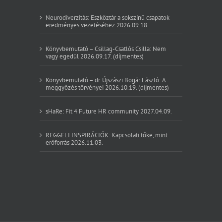
Neurodiverzitás: Eszköztár a sokszínű csapatok
eredményes vezetéséhez 2026.09.18.
Könyvbemutató – Csillag-Csatlós Csilla: Nem
vagy egedül 2026.09.17. (díjmentes)
Könyvbemutató – dr. Újszászi Bogár László: A
meggyőzés törvényei 2026.10.19. (díjmentes)
sHaRe: Fit 4 Future HR community 2027.04.09.
REGGELI INSPIRÁCIÓK: Kapcsolati tőke, mint
erőforrás 2026.11.03.