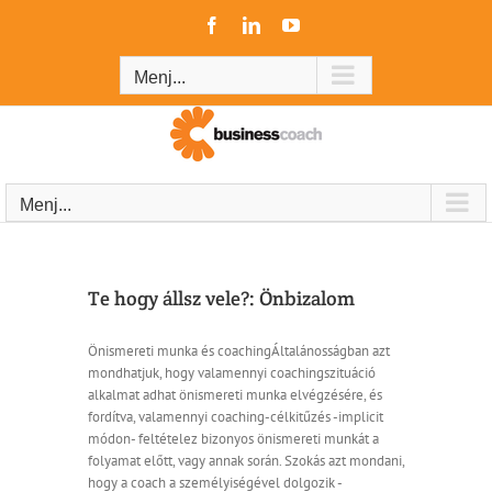
Kihagyás
Facebook
LinkedIn
YouTube
Menj...
Menj...
Te hogy állsz vele?: Önbizalom
Önismereti munka és coachingÁltalánosságban azt
mondhatjuk, hogy valamennyi coachingszituáció
alkalmat adhat önismereti munka elvégzésére, és
fordítva, valamennyi coaching-célkitűzés -implicit
módon- feltételez bizonyos önismereti munkát a
folyamat előtt, vagy annak során. Szokás azt mondani,
hogy a coach a személyiségével dolgozik -