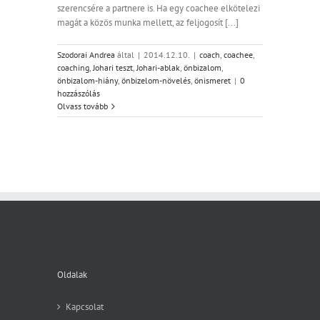
szerencsére a partnere is. Ha egy coachee elkötelezi
magát a közös munka mellett, az feljogosít [...]
Szodorai Andrea
által
|
2014.12.10.
|
coach
,
coachee
,
coaching
,
Johari teszt
,
Johari-ablak
,
önbizalom
,
önbizalom-hiány
,
önbizelom-növelés
,
önismeret
|
0
hozzászólás
Olvass tovább
Oldalak
Kapcsolat