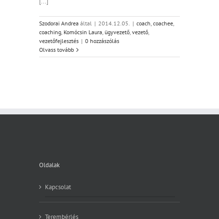
[...]
Szodorai Andrea
által
|
2014.12.05.
|
coach
,
coachee
,
coaching
,
Komócsin Laura
,
ügyvezető
,
vezető
,
vezetőfejlesztés
|
0 hozzászólás
Olvass tovább
Oldalak
Kapcsolat
Terembérlés