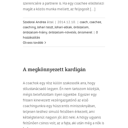
szerencsére a partnere is. Ha egy coachee elkötelezi
magát a közös munka mellett, az feljogosít [...]
Szodorai Andrea
által
|
2014.12.10.
|
coach
,
coachee
,
coaching
,
Johari teszt
,
Johari-ablak
,
önbizalom
,
önbizalom-hiány
,
önbizelom-növelés
,
önismeret
|
0
hozzászólás
Olvass tovább
A megkönnyezett kardigán
A coachok egy rész külön szakosodik arra, hogy
stílustanácsadó legyen. Én nem tartozom közéjük,
mégis belefutottam ilyen ügyekbe. Egyszer egy
frissen kinevezett vezérigazgatónő az első
coachingunkra egy húszcentis miniszoknyában,
teljesen testhez simuló felsőben érkezett, ami
kétségtelenül nagyon jól állt neki. A hölgy ugyanis
feltűnően csinos volt, az a fajta, aki után még a nők is