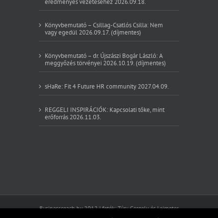
eredményes vezetéséhez 2026.09.18.
Könyvbemutató – Csillag-Csatlós Csilla: Nem
vagy egedül 2026.09.17. (díjmentes)
Könyvbemutató – dr. Újszászi Bogár László: A
meggyőzés törvényei 2026.10.19. (díjmentes)
sHaRe: Fit 4 Future HR community 2027.04.09.
REGGELI INSPIRÁCIÓK: Kapcsolati tőke, mint
erőforrás 2026.11.03.
Businesscoach.hu 2012 | fotók: Túry Gergely és Leimeter
Szilvia