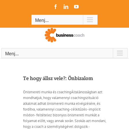
Kihagyás
Facebook
LinkedIn
YouTube
Menj...
Menj...
Te hogy állsz vele?: Önbizalom
Önismereti munka és coachingÁltalánosságban azt
mondhatjuk, hogy valamennyi coachingszituáció
alkalmat adhat önismereti munka elvégzésére, és
fordítva, valamennyi coaching-célkitűzés -implicit
módon- feltételez bizonyos önismereti munkát a
folyamat előtt, vagy annak során. Szokás azt mondani,
hogy a coach a személyiségével dolgozik -