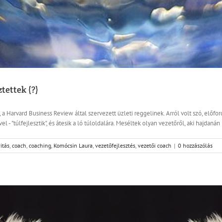
ztettek (?)
 a Harvard Business Review által szervezett üzleti reggelinek. Arról volt szó, előfo
 "túlfejlesztik", és átesik a ló túloldalára. Meséltek olyan vezetőről, aki hajdanán 
itás
,
coach
,
coaching
,
Komócsin Laura
,
vezetőfejlesztés
,
vezetői coach
|
0 hozzászólás