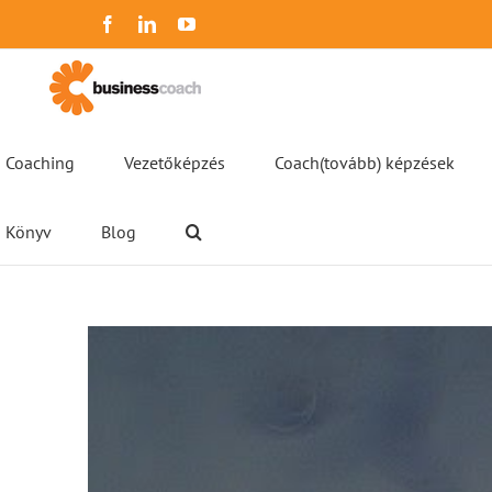
Kihagyás
Facebook
LinkedIn
YouTube
Coaching
Vezetőképzés
Coach(tovább) képzések
Könyv
Blog