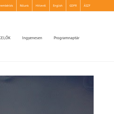
erembérlés
Rólunk
Hírlevél
English
GDPR
ÁSZF
KELŐK
Ingyenesen
Programnaptár