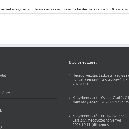
,
asszertivitás
,
coaching
,
felsővezető
,
vezető
,
vezetőfejlesztés
,
vezetői coach
|
0 hozzászó
Blog bejegyzések
olat
Neurodiverzitás: Eszköztár a sokszín
csapatok eredményes vezetéséhez
2026.09.18.
bérlés
Könyvbemutató – Csillag-Csatlós Csi
Nem vagy egedül 2026.09.17. (díjm
k
Könyvbemutató – dr. Újszászi Bogár
László: A meggyőzés törvényei
2026.10.19. (díjmentes)
vél