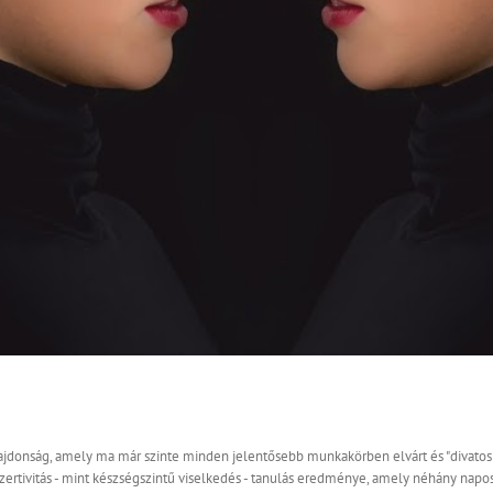
ulajdonság, amely ma már szinte minden jelentősebb munkakörben elvárt és "divatos".
ertivitás - mint készségszintű viselkedés - tanulás eredménye, amely néhány napos fe