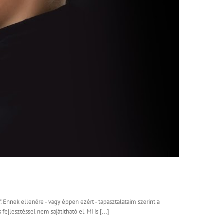
 Ennek ellenére - vagy éppen ezért - tapasztalataim szerint a
jlesztéssel nem sajátítható el. Mi is [...]