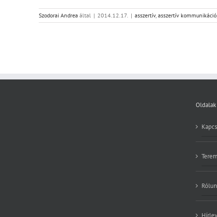
Szodorai Andrea
által
|
2014.12.17.
|
asszertív
,
asszertív kommunikáció
Oldalak
Kapcs
Terem
Rólun
Hírle