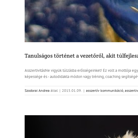
Tanulságos történet a vezetőről, akit túlfejles
AsszertivitásNe vigyük túlzásba erősségeinket! Ez volt a mottója egy,
képessége és - autodidakta módon vagy tréning, coaching segítségével -
Szodorai Andrea
által
|
2015.01.09.
|
asszertív kommunikáció
,
asszertiv