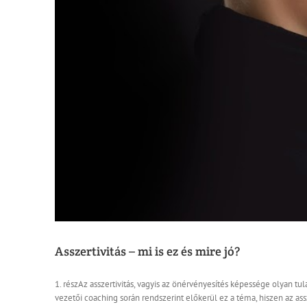
Asszertivitás – mi is ez és mire jó?
1. részAz asszertivitás, vagyis az önérvényesítés képessége olyan t
vezetői coaching során rendszerint előkerül ez a téma, hiszen az assz