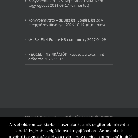
Könyvbemutató – Csillag-Csatlós Csilla: Nem
vagy egedül 2026.09.17. (díjmentes)
Könyvbemutató – dr. Újszászi Bogár László: A
meggyőzés törvényei 2026.10.19. (díjmentes)
sHaRe: Fit 4 Future HR community 2027.04.09.
REGGELI INSPIRÁCIÓK: Kapcsolati tőke, mint
erőforrás 2026.11.03.
Businesscoach.hu 2012 | fotók: Túry Gergely és Leimeter
Szilvia
A weboldalon cookie-kat használunk, amik segítenek minket a
Felnőttképzési nyilvántartásba vételi szám: E-
lehető legjobb szolgáltatások nyújtásában. Weboldalunk
001187/2015
további használatával jóváhagyja, hogy cookie-kat használjunk.