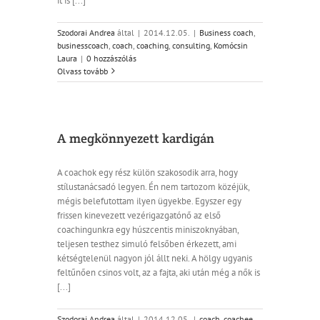
it is [...]
Szodorai Andrea
által
|
2014.12.05.
|
Business coach
,
businesscoach
,
coach
,
coaching
,
consulting
,
Komócsin
Laura
|
0 hozzászólás
Olvass tovább
A megkönnyezett kardigán
A coachok egy rész külön szakosodik arra, hogy
stílustanácsadó legyen. Én nem tartozom közéjük,
mégis belefutottam ilyen ügyekbe. Egyszer egy
frissen kinevezett vezérigazgatónő az első
coachingunkra egy húszcentis miniszoknyában,
teljesen testhez simuló felsőben érkezett, ami
kétségtelenül nagyon jól állt neki. A hölgy ugyanis
feltűnően csinos volt, az a fajta, aki után még a nők is
[...]
Szodorai Andrea
által
|
2014.12.05.
|
coach
,
coachee
,