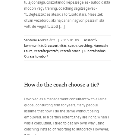
tulajdonsága, csiszolandó képessége és - autodidakta
módon vagy tréning, coaching segítségével -
"túlfejlesztik", és átesik a ló túloldalára. Meséltek
olyan vezetőről, aki hajdanán nagyon pesszimista
volt, de végül túlzott [...]
Szodorai Andrea
által
|
2015.01.09.
|
asszertív
kommunikáció
,
asszertivitás
,
coach
,
coaching
,
Komócsin
Laura
,
vezetőfejlesztés
,
vezetői coach
|
0 hozzászólás
Olvass tovább
How do the coach choose a tie?
I worked as a management consultant with a large
global consulting firm for years. Many people
assume that now I do the same without being
employed. To a certain extent, they are right. When I
was a consultant, I tried to get my own way using
coaching instead of resorting to autocracy. However,