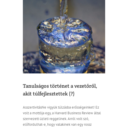
ről, akit
itás
coach
fejlesztés
Tanulságos történet a vezetőről,
akit túlfejlesztettek (?)
AsszertivitásNe vigyük túlzásba erősségeinket! Ez
volt a mottója egy, a Harvard Business Review által
szervezett üzleti reggelinek. Arról volt szó,
előfordulhat-e, hogy valakinek van egy rossz