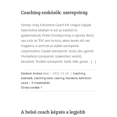
Coaching eszközök: szerepvirág
Szerep-virág A Business Coach Kft. virágos logóját
hasznosítva találtam ki ezt az eszközt és
gyakornokunk, Pintér Dorottya meg is rajzolta. Belül
van a kör az "ÉN", ami ha kicsi, akkor kevés idő van
magamra. A szirmok az alábbi szerepeink
csoportosítva: Családi szerepeink: szülő, társ, gyerek.
Munkahelyi szerepeink: szakember, vezető,
beosztott. További szerepeink: barát, diák, gazda... [...]
Szodorai Andrea
által
|
2021.12.10.
|
Coaching
eszközök
,
coaching tools
,
coacing
,
fooldalra
,
Komócsin
Laura
|
0 hozzászólás
Olvass tovább
​A belső coach képzés a legjobb