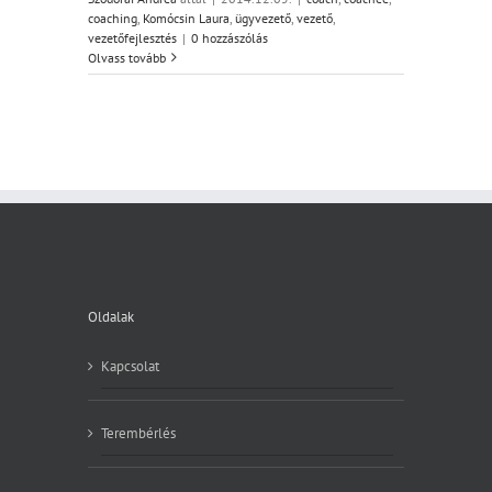
coaching
,
Komócsin Laura
,
ügyvezető
,
vezető
,
vezetőfejlesztés
|
0 hozzászólás
Olvass tovább
Oldalak
Kapcsolat
Terembérlés