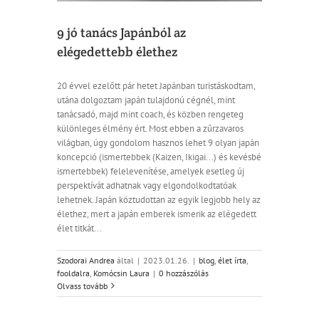
9 jó tanács Japánból az
elégedettebb élethez
20 évvel ezelőtt pár hetet Japánban turistáskodtam,
utána dolgoztam japán tulajdonú cégnél, mint
tanácsadó, majd mint coach, és közben rengeteg
különleges élmény ért. Most ebben a zűrzavaros
világban, úgy gondolom hasznos lehet 9 olyan japán
koncepció (ismertebbek (Kaizen, Ikigai...) és kevésbé
ismertebbek) felelevenítése, amelyek esetleg új
perspektívát adhatnak vagy elgondolkodtatóak
lehetnek. Japán köztudottan az egyik legjobb hely az
élethez, mert a japán emberek ismerik az elégedett
élet titkát...
Szodorai Andrea
által
|
2023.01.26.
|
blog
,
élet írta
,
fooldalra
,
Komócsin Laura
|
0 hozzászólás
Olvass tovább