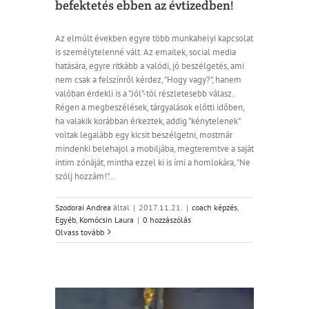
befektetés ebben az évtizedben!​
Az elmúlt években egyre több munkahelyi kapcsolat
is személytelenné vált. Az emailek, social media
hatására, egyre ritkább a valódi, jó beszélgetés, ami
nem csak a felszínről kérdez, "Hogy vagy?", hanem
valóban érdekli is a "Jól"-tól részletesebb válasz.
Régen a megbeszélések, tárgyalások előtti időben,
ha valakik korábban érkeztek, addig "kénytelenek"
voltak legalább egy kicsit beszélgetni, mostmár
mindenki belehajol a ​mobiljába, megteremtve a saját
intim zónáját, mintha ezzel ki is írni a homlokára, "Ne
szólj hozzám!"...
Szodorai Andrea
által
|
2017.11.21.
|
coach képzés
,
Egyéb
,
Komócsin Laura
|
0 hozzászólás
Olvass tovább