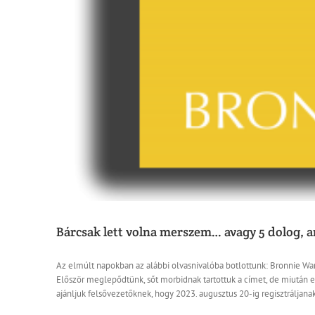
Bárcsak lett volna merszem… avagy 5 dolog, a
Az elmúlt napokban az alábbi olvasnivalóba botlottunk: Bronnie War
Először meglepődtünk, sőt morbidnak tartottuk a címet, de miután e
ajánljuk felsővezetőknek, hogy 2023. augusztus 20-ig regisztráljan