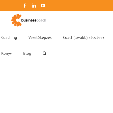
Kihagyás
Facebook
LinkedIn
YouTube
Coaching
Vezetőképzés
Coach(tovább) képzések
Könyv
Blog