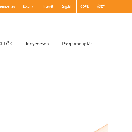
erembérlés
Rólunk
Hírlevél
English
GDPR
ÁSZF
KELŐK
Ingyenesen
Programnaptár