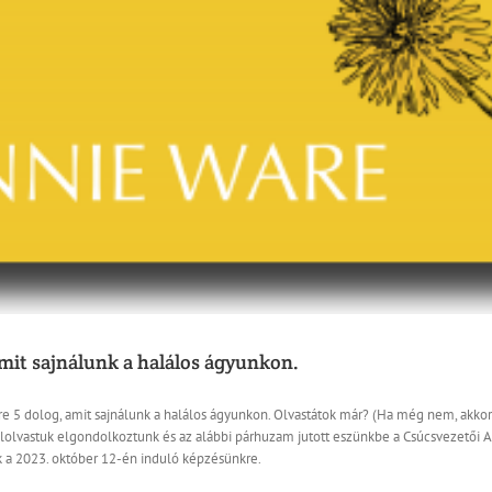
mit sajnálunk a halálos ágyunkon.
e 5 dolog, amit sajnálunk a halálos ágyunkon. Olvastátok már? (Ha még nem, akkor 
lolvastuk elgondolkoztunk és az alábbi párhuzam jutott eszünkbe a Csúcsvezetői A
ak a 2023. október 12-én induló képzésünkre.