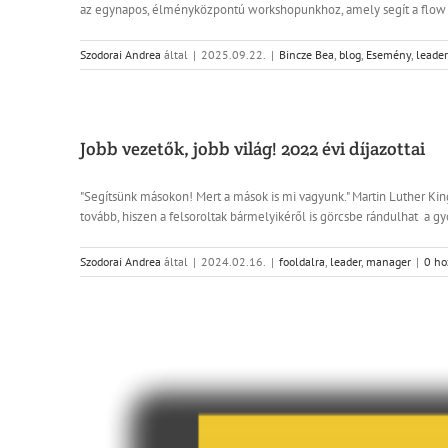
az egynapos, élményközpontú workshopunkhoz, amely segít a flow 
Szodorai Andrea
által
|
2025.09.22.
|
Bincze Bea
,
blog
,
Esemény
,
leader
Jobb vezetők, jobb világ! 2022 évi díjazottai
"Segítsünk másokon! Mert a mások is mi vagyunk." Martin Luther King
tovább, hiszen a felsoroltak bármelyikéről is görcsbe rándulhat a g
Szodorai Andrea
által
|
2024.02.16.
|
fooldalra
,
leader
,
manager
|
0 ho