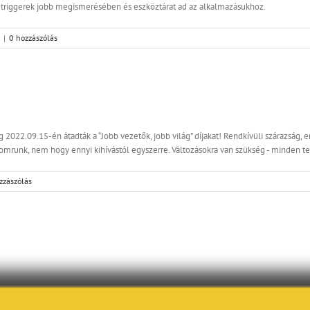
triggerek jobb megismerésében és eszköztárat ad az alkalmazásukhoz.
|
0 hozzászólás
 2022.09.15-én átadták a “Jobb vezetők, jobb világ” díjakat! Rendkívüli szárazság, 
yomrunk, nem hogy ennyi kihívástól egyszerre. Változásokra van szükség - minden ter
zzászólás