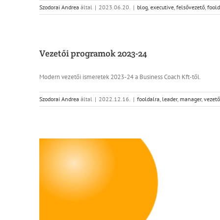
Szodorai Andrea
által
|
2023.06.20.
|
blog
,
executive
,
felsővezető
,
foold
Vezetői programok 2023-24
Modern vezetői ismeretek 2023-24 a Business Coach Kft-től.
Szodorai Andrea
által
|
2022.12.16.
|
fooldalra
,
leader
,
manager
,
vezető