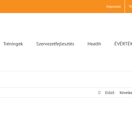
Kapcsolat
T
Tréningek
Szervezetfejlesztés
Health
ÉVÉRTÉ
Előző
Követk