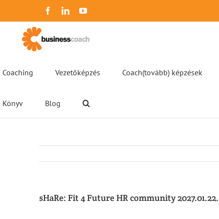
Kihagyás
Facebook
LinkedIn
YouTube
Coaching
Vezetőképzés
Coach(tovább) képzések
Könyv
Blog
sHaRe: Fit 4 Future HR community 2027.01.22.