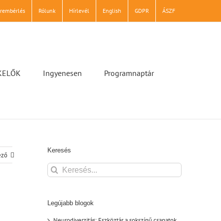
erembérlés
Rólunk
Hírlevél
English
GDPR
ÁSZF
KELŐK
Ingyenesen
Programnaptár
Keresés
ező
Keresés...
Legújabb blogok
Neurodiverzitás: Eszköztár a sokszínű csapatok